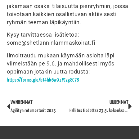
jakamaan osaksi tilaisuutta pienryhmiin, joissa
toivotaan kaikkien osallistuvan aktiivisesti
ryhmän teeman läpikäyntiin.
Kysy tarvittaessa lisätietoa:
some@shetlanninlammaskoirat.fi
Ilmoittaudu mukaan käymään asioita läpi
viimeistään pe 9.6. ja mahdollisesti myös
oppimaan jotakin uutta rodusta:
https://forms.gle/bt4hb6wXzPCzg8C78
VANHEMMAT
UUDEMMAT
Agilityn rotumestarit 2023
Hallitus tiedottaa 23.5. kokouksesta