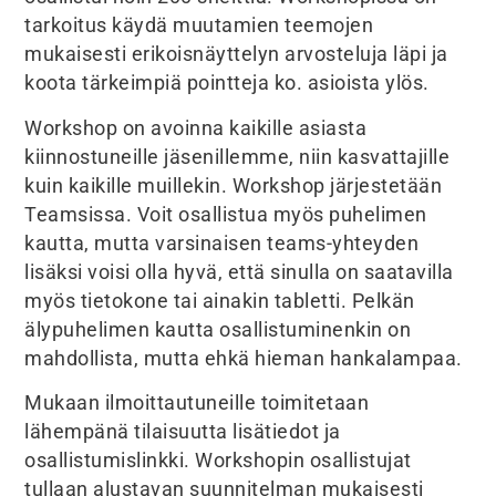
tarkoitus käydä muutamien teemojen
mukaisesti erikoisnäyttelyn arvosteluja läpi ja
koota tärkeimpiä pointteja ko. asioista ylös.
Workshop on avoinna kaikille asiasta
kiinnostuneille jäsenillemme, niin kasvattajille
kuin kaikille muillekin. Workshop järjestetään
Teamsissa. Voit osallistua myös puhelimen
kautta, mutta varsinaisen teams-yhteyden
lisäksi voisi olla hyvä, että sinulla on saatavilla
myös tietokone tai ainakin tabletti. Pelkän
älypuhelimen kautta osallistuminenkin on
mahdollista, mutta ehkä hieman hankalampaa.
Mukaan ilmoittautuneille toimitetaan
lähempänä tilaisuutta lisätiedot ja
osallistumislinkki. Workshopin osallistujat
tullaan alustavan suunnitelman mukaisesti