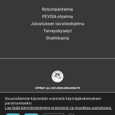
Rotumääritelmä
PEVISA-ohjelma
Jalostuksen tavoiteohjelma
Terveyskyselyt
Shelttikanta
COPYRIGHT 2024 SHETLANNINLAMMASKOIRAT RY
Sivustollamme käytetään evästeitä käyttäjäkokemuksen
parantamiseksi.
Lue lisää käyttämistämme evästeistä tai muokkaa asetuksiasi.
WORDPRESS-VERKKOSIVUJEN TOTEUTTAJANA ARTIO OY