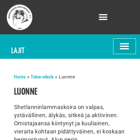
LAJIT
»
»
Luonne
Etusivu
Tietoa rodusta
LUONNE
Shetlanninlammaskoira on valpas,
ystävällinen, älykäs, sitkeä ja aktiivinen.
Omistajaansa kiintynyt ja kuuliainen,
vieraita kohtaan pidättyväinen, ei koskaan
hermostunut. Alun perin