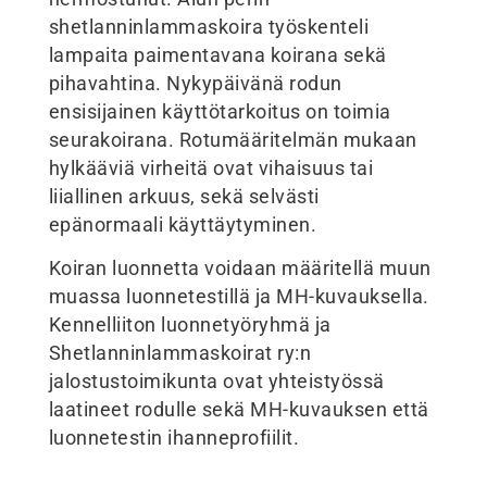
shetlanninlammaskoira työskenteli
lampaita paimentavana koirana sekä
pihavahtina. Nykypäivänä rodun
ensisijainen käyttötarkoitus on toimia
seurakoirana. Rotumääritelmän mukaan
hylkääviä virheitä ovat vihaisuus tai
liiallinen arkuus, sekä selvästi
epänormaali käyttäytyminen.
Koiran luonnetta voidaan määritellä muun
muassa luonnetestillä ja MH-kuvauksella.
Kennelliiton luonnetyöryhmä ja
Shetlanninlammaskoirat ry:n
jalostustoimikunta ovat yhteistyössä
laatineet rodulle sekä MH-kuvauksen että
luonnetestin ihanneprofiilit.