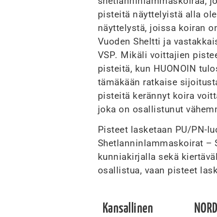
shetlanninlammaskoiraa, jo
pisteitä näyttelyistä alla 
näyttelystä, joissa koiran o
Vuoden Sheltti ja vastakk
VSP
.
Mikäli voittajien pist
pisteitä, kun HUONOIN tulos 
tämäkään ratkaise sijoitus
pisteitä kerännyt koira voitt
joka on osallistunut vähem
Pisteet lasketaan PU/PN-luo
Shetlanninlammaskoirat – S
kunniakirjalla sekä kiertävä
osallistua, vaan pisteet las
Kansallinen
NORD