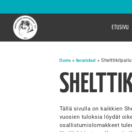
ETUSIVU
»
»
Shelttikilpail
Etusivu
Harrastukset
SHELTTI
Tällä sivulla on kaikkien Sh
vuosien tuloksia löydät oi
osallistumislomakkeet tule