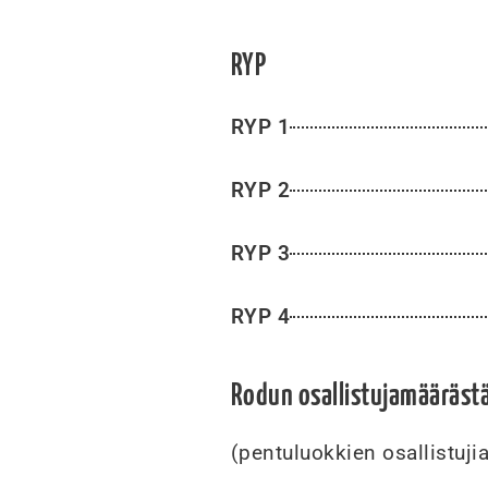
RYP
RYP 1
RYP 2
RYP 3
RYP 4
Rodun osallistujamäärästä 
(pentuluokkien osallistuji