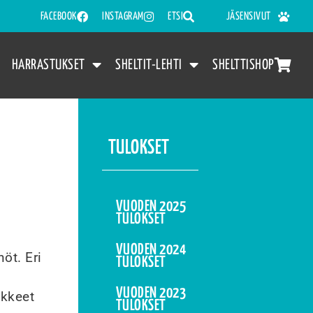
FACEBOOK
INSTAGRAM
ETSI
JÄSENSIVUT
HARRASTUKSET
SHELTIT-LEHTI
SHELTTISHOP
TULOKSET
VUODEN 2025
TULOKSET
VUODEN 2024
öt. Eri
TULOKSET
VUODEN 2023
akkeet
TULOKSET