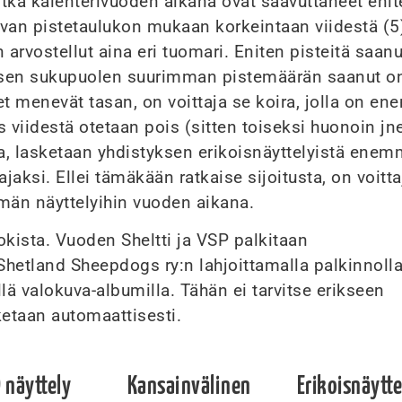
tka kalenterivuoden aikana ovat saavuttaneet enit
olevan pistetaulukon mukaan korkeintaan viidestä (5
n arvostellut aina eri tuomari. Eniten pisteitä saan
aisen sukupuolen suurimman pistemäärän saanut o
eet menevät tasan, on voittaja se koira, jolla on e
viidestä otetaan pois (sitten toiseksi huonoin jne)
ta, lasketaan yhdistyksen erikoisnäyttelyistä ene
ajaksi. Ellei tämäkään ratkaise sijoitusta, on voitta
män näyttelyihin vuoden aikana.
kista. Vuoden Sheltti ja VSP palkitaan
hetland Sheepdogs ry:n lahjoittamalla palkinnolla
llä valokuva-albumilla. Tähän ei tarvitse erikseen
ketaan automaattisesti.
 näyttely
Kansainvälinen
Erikoisnäytte