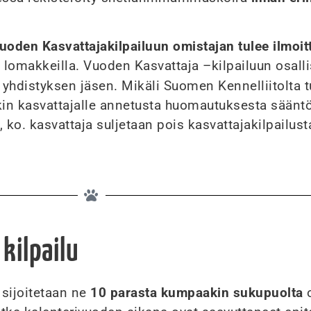
uoden Kasvattajakilpailuun omistajan
tulee ilmoit
ä lomakkeilla. Vuoden Kasvattaja –kilpailuun osall
 yhdistyksen jäsen. Mikäli Suomen Kennelliitolta t
ekin kasvattajalle annetusta huomautuksesta säänt
 ko. kasvattaja suljetaan pois kasvattajakilpailust
kilpailu
 sijoitetaan ne
10 parasta kumpaakin sukupuolta
o