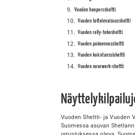
Vuoden hooperssheltti
Vuoden tottelevaisuussheltti
Vuoden rally-tokosheltti
Vuoden paimennussheltti
Vuoden koiratanssisheltti
Vuoden nosework-sheltti
Näyttelykilpailu
Vuoden Sheltti- ja Vuoden Ve
Suomessa asuvan Shetlanni
omistuksessa oleva, Suome