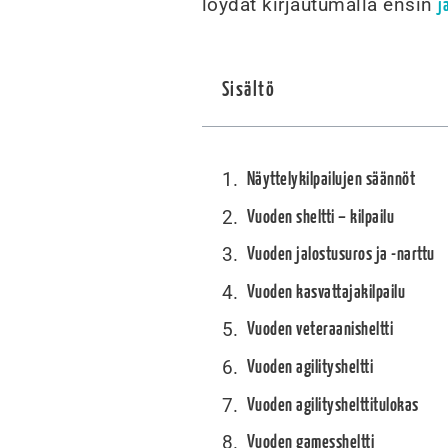
löydät kirjautumalla ensin
j
Sisältö
Näyttelykilpailujen säännöt
Vuoden sheltti – kilpailu
Vuoden jalostusuros ja -narttu
Vuoden kasvattajakilpailu
Vuoden veteraanisheltti
Vuoden agilitysheltti
Vuoden agilityshelttitulokas
Vuoden gamessheltti