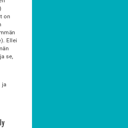
en
)
ut on
n
nemmän
. Ellei
mmän
ja se,
 ja
ly