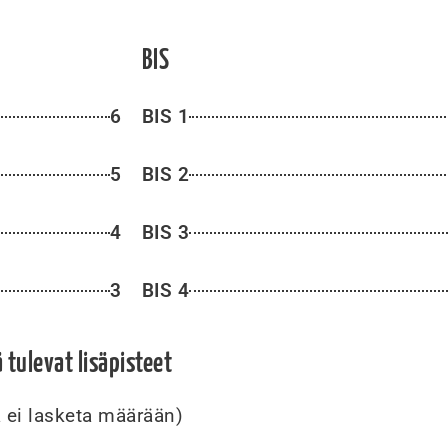
BIS
6
BIS 1
5
BIS 2
4
BIS 3
3
BIS 4
tulevat lisäpisteet
a ei lasketa määrään)