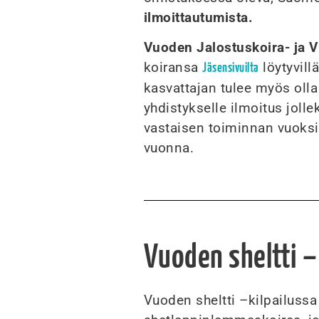
ilmoittautumista.
Vuoden Jalostuskoira- ja V
koiransa
löytyvill
Jäsensivuilta
kasvattajan tulee myös olla
yhdistykselle ilmoitus joll
vastaisen toiminnan vuoksi,
vuonna.
Vuoden sheltti – 
Vuoden sheltti –kilpailussa