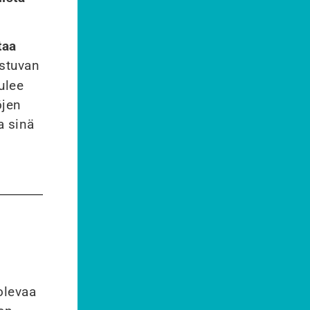
taa
istuvan
ulee
öjen
a sinä
levaa