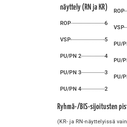
näyttely (RN ja KR)
ROP
ROP
6
VSP
VSP
5
PU/P
PU/PN 2
4
PU/P
PU/PN 3
3
PU/P
PU/PN 4
2
Ryhmä-/BIS-sijoitusten pist
(KR- ja RN-näyttelyissä vai