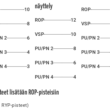
näyttely
10
ROP
ROP
12
8
VSP
VSP
10
N 2
6
PU/PN 2
PU/PN 2
8
N 3
4
PU/PN 3
PU/PN 3
6
N 4
3
PU/PN 4
PU/PN 4
4
eet lisätään ROP-pisteisiin
n RYP-pisteet)