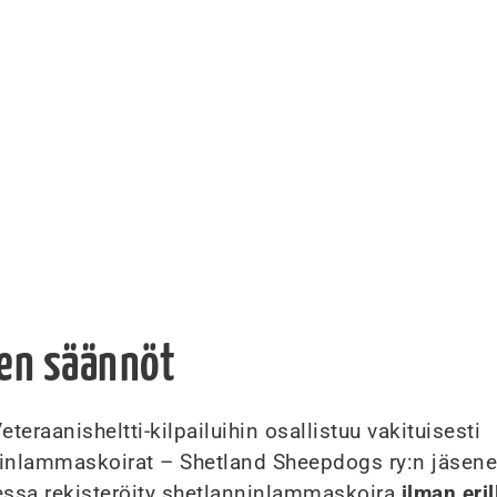
jen säännöt
teraanisheltti-kilpailuihin osallistuu vakituisesti
nlammaskoirat – Shetland Sheepdogs ry:n jäsen
ssa rekisteröity shetlanninlammaskoira
ilman eril