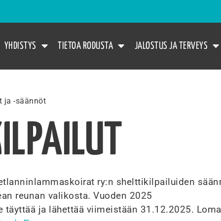
YHDISTYS
TIETOA RODUSTA
JALOSTUS JA TERVEYS
ut ja -säännöt
KILPAILUT
etlanninlammaskoirat ry:n shelttikilpailuiden säänn
kean reunan valikosta. Vuoden 2025
e täyttää ja lähettää viimeistään 31.12.2025. Lom