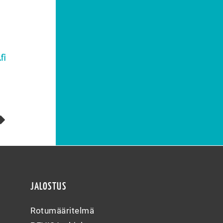
fi
JALOSTUS
Rotumääritelmä