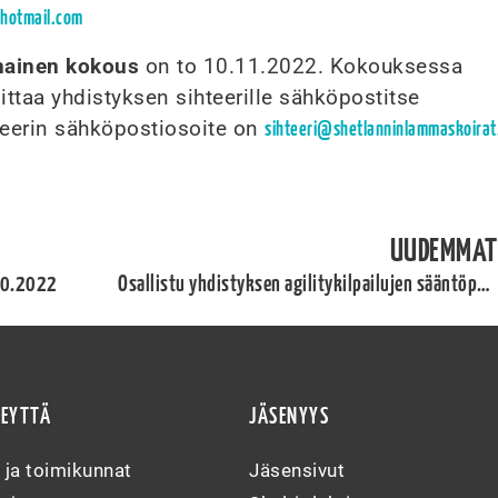
hotmail.com
inainen kokous
on to 10.11.2022. Kokouksessa
mittaa yhdistyksen sihteerille sähköpostitse
teerin sähköpostiosoite on
sihteeri@shetlanninlammaskoirat.
UUDEMMAT
.10.2022
Osallistu yhdistyksen agilitykilpailujen sääntöpäivitykseen!
TEYTTÄ
JÄSENYYS
s ja toimikunnat
Jäsensivut