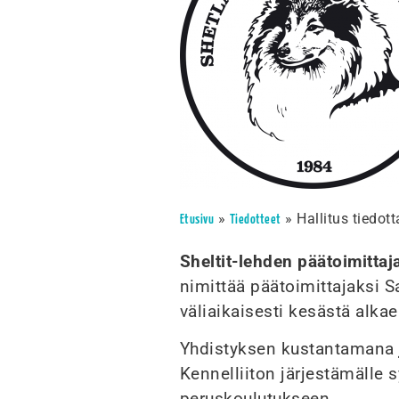
»
»
Hallitus tiedot
Etusivu
Tiedotteet
Sheltit-lehden päätoimittaj
nimittää päätoimittajaksi S
väliaikaisesti kesästä alkae
Yhdistyksen kustantaman
Kennelliiton järjestämälle s
peruskoulutukseen.