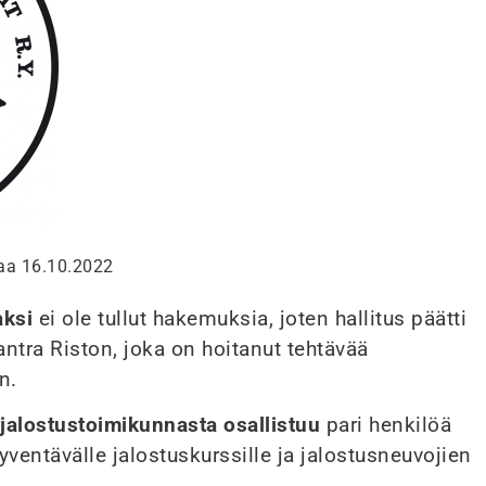
taa 16.10.2022
aksi
ei ole tullut hakemuksia, joten hallitus päätti
antra Riston, joka on hoitanut tehtävää
n.
a
jalostustoimikunnasta osallistuu
pari henkilöä
yventävälle jalostuskurssille ja jalostusneuvojien