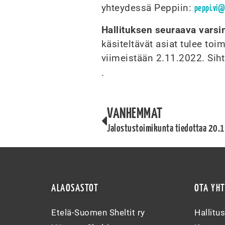
yhteydessä Peppiin:
peppi.vi@
Hallituksen seuraava vars
käsiteltävät asiat tulee toi
viimeistään 2.11.2022. Sih
.
VANHEMMAT
Jalostustoimikunta tiedottaa 20
ALAOSASTOT
OTA YH
Etelä-Suomen Sheltit ry
Hallitu