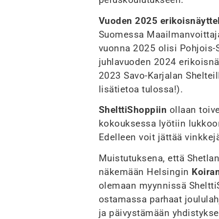
Vuoden 2025 erikoisnäytte
Suomessa Maailmanvoittaja
vuonna 2025 olisi Pohjois-
juhlavuoden 2024 erikoisnä
2023 Savo-Karjalan Shelteil
lisätietoa tulossa!).
ShelttiShoppiin
ollaan toiv
kokouksessa lyötiin lukkoo
Edelleen voit jättää vinkkej
Muistutuksena, että Shetla
näkemään Helsingin
Koira
olemaan myynnissä ShelttiS
ostamassa parhaat joululahj
ja päivystämään yhdistyksen