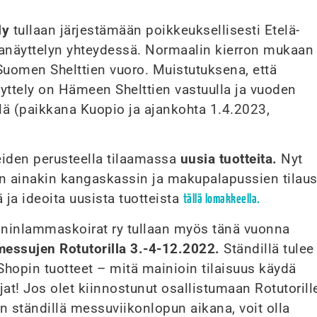
ly
tullaan järjestämään poikkeuksellisesti Etelä-
näyttelyn yhteydessä. Normaalin kierron mukaan
Suomen Shelttien vuoro. Muistutuksena, että
yttely on Hämeen Shelttien vastuulla ja vuoden
lä (paikkana Kuopio ja ajankohta 1.4.2023,
eiden perusteella tilaamassa
uusia tuotteita.
Nyt
n ainakin kangaskassin ja makupalapussien tilaus
ä ja ideoita uusista tuotteista
tällä lomakkeella.
nninlammaskoirat ry tullaan myös tänä vuonna
messujen Rotutorilla 3.-4-12.2022.
Ständillä tulee
hopin tuotteet – mitä mainioin tilaisuus käydä
at! Jos olet kiinnostunut osallistumaan Rotutorill
 ständillä messuviikonlopun aikana, voit olla