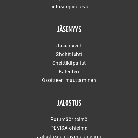
Tietosuojaseloste
JÄSENYYS
Jäsensivut
Sheltit-lehti
Shelttikilpailut
Kalenteri
Osoitteen muuttaminen
JALOSTUS
Rotumääritelmä
PEVISA-ohjelma
Jalostuksen tavoiteohjelma