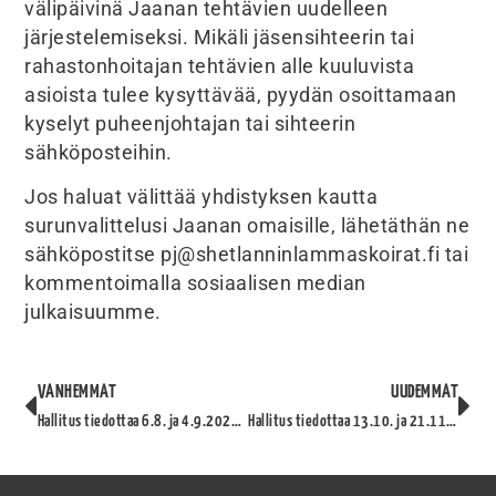
välipäivinä Jaanan tehtävien uudelleen
järjestelemiseksi. Mikäli jäsensihteerin tai
rahastonhoitajan tehtävien alle kuuluvista
asioista tulee kysyttävää, pyydän osoittamaan
kyselyt puheenjohtajan tai sihteerin
sähköposteihin.
Jos haluat välittää yhdistyksen kautta
surunvalittelusi Jaanan omaisille, lähetäthän ne
sähköpostitse pj@shetlanninlammaskoirat.fi tai
kommentoimalla sosiaalisen median
julkaisuumme.
VANHEMMAT
UUDEMMAT
Hallitus tiedottaa 6.8. ja 4.9.2024 kokouksista
Hallitus tiedottaa 13.10. ja 21.11.2024 kokouksista