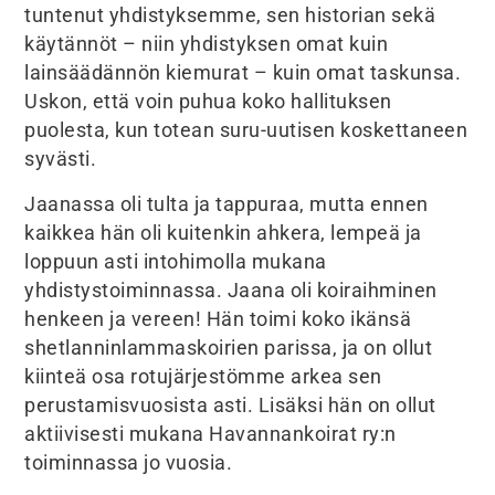
tuntenut yhdistyksemme, sen historian sekä
käytännöt – niin yhdistyksen omat kuin
lainsäädännön kiemurat – kuin omat taskunsa.
Uskon, että voin puhua koko hallituksen
puolesta, kun totean suru-uutisen koskettaneen
syvästi.
Jaanassa oli tulta ja tappuraa, mutta ennen
kaikkea hän oli kuitenkin ahkera, lempeä ja
loppuun asti intohimolla mukana
yhdistystoiminnassa. Jaana oli koiraihminen
henkeen ja vereen! Hän toimi koko ikänsä
shetlanninlammaskoirien parissa, ja on ollut
kiinteä osa rotujärjestömme arkea sen
perustamisvuosista asti. Lisäksi hän on ollut
aktiivisesti mukana Havannankoirat ry:n
toiminnassa jo vuosia.