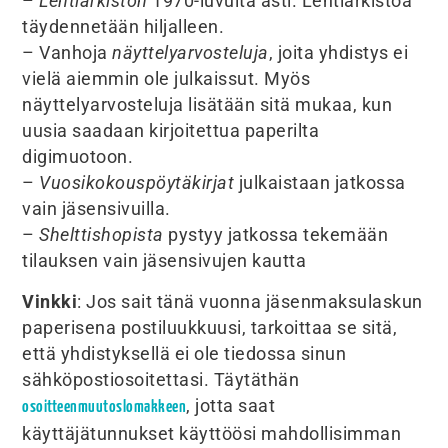
–
Lehtiarkiston
1970-luvulta asti. Lehtiarkistoa
täydennetään hiljalleen.
– Vanhoja
näyttelyarvosteluja
, joita yhdistys ei
vielä aiemmin ole julkaissut. Myös
näyttelyarvosteluja lisätään sitä mukaa, kun
uusia saadaan kirjoitettua paperilta
digimuotoon.
–
Vuosikokouspöytäkirjat
julkaistaan jatkossa
vain jäsensivuilla.
–
Shelttishopista
pystyy jatkossa tekemään
tilauksen vain jäsensivujen kautta
Vinkki
: Jos sait tänä vuonna jäsenmaksulaskun
paperisena postiluukkuusi, tarkoittaa se sitä,
että yhdistyksellä ei ole tiedossa sinun
sähköpostiosoitettasi. Täytäthän
, jotta saat
osoitteenmuutoslomakkeen
käyttäjätunnukset käyttöösi mahdollisimman