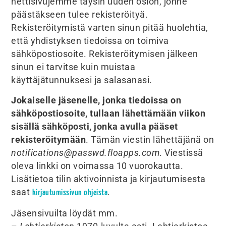
nettisivujemme täysin uuden osion, jonne
päästäkseen tulee rekisteröityä.
Rekisteröitymistä varten sinun pitää huolehtia,
että yhdistyksen tiedoissa on toimiva
sähköpostiosoite. Rekisteröitymisen jälkeen
sinun ei tarvitse kuin muistaa
käyttäjätunnuksesi ja salasanasi.
Jokaiselle jäsenelle, jonka tiedoissa on
sähköpostiosoite, tullaan lähettämään viikon
sisällä sähköposti, jonka avulla pääset
rekisteröitymään
. Tämän viestin lähettäjänä on
notifications@passwd.floapps.com
. Viestissä
oleva linkki on voimassa 10 vuorokautta.
Lisätietoa tilin aktivoinnista ja kirjautumisesta
saat
.
kirjautumissivun ohjeista
Jäsensivuilta löydät mm.