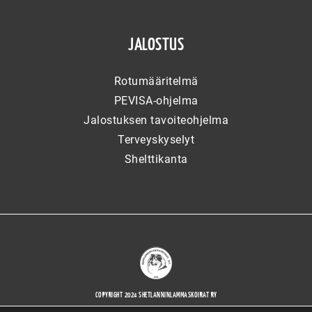
JALOSTUS
Rotumääritelmä
PEVISA-ohjelma
Jalostuksen tavoiteohjelma
Terveyskyselyt
Shelttikanta
COPYRIGHT 2024 SHETLANNINLAMMASKOIRAT RY