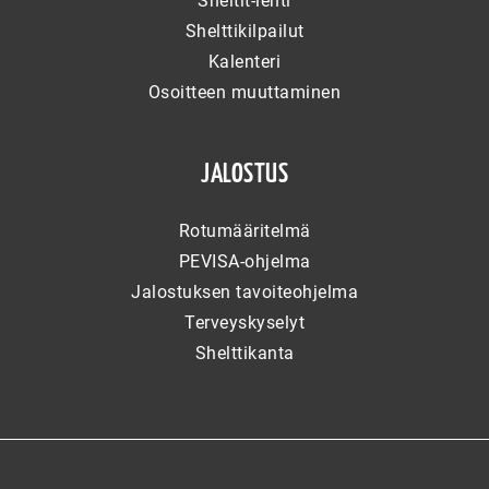
Sheltit-lehti
Shelttikilpailut
Kalenteri
Osoitteen muuttaminen
JALOSTUS
Rotumääritelmä
PEVISA-ohjelma
Jalostuksen tavoiteohjelma
Terveyskyselyt
Shelttikanta