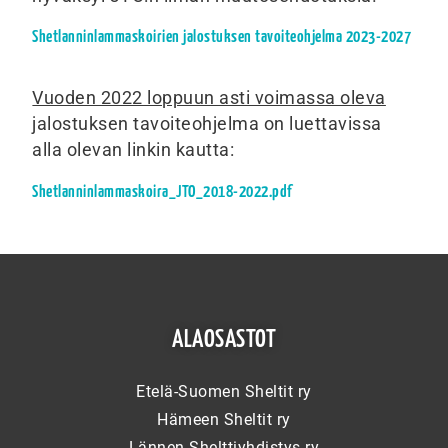
Shetlanninlammaskoirien jalostuksen tavoiteohjelma 2023-2027
Vuoden 2022 loppuun asti voimassa oleva
jalostuksen tavoiteohjelma on luettavissa
alla olevan linkin kautta:
Shetlanninlammaskoira_JTO_2018-2022.pdf
ALAOSASTOT
Etelä-Suomen Sheltit ry
Hämeen Sheltit ry
Lännen Shelttiyhdistys ry