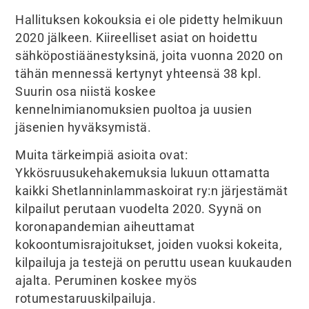
Hallituksen kokouksia ei ole pidetty helmikuun
2020 jälkeen. Kiireelliset asiat on hoidettu
sähköpostiäänestyksinä, joita vuonna 2020 on
tähän mennessä kertynyt yhteensä 38 kpl.
Suurin osa niistä koskee
kennelnimianomuksien puoltoa ja uusien
jäsenien hyväksymistä.
Muita tärkeimpiä asioita ovat:
Ykkösruusukehakemuksia lukuun ottamatta
kaikki Shetlanninlammaskoirat ry:n järjestämät
kilpailut perutaan vuodelta 2020. Syynä on
koronapandemian aiheuttamat
kokoontumisrajoitukset, joiden vuoksi kokeita,
kilpailuja ja testejä on peruttu usean kuukauden
ajalta. Peruminen koskee myös
rotumestaruuskilpailuja.