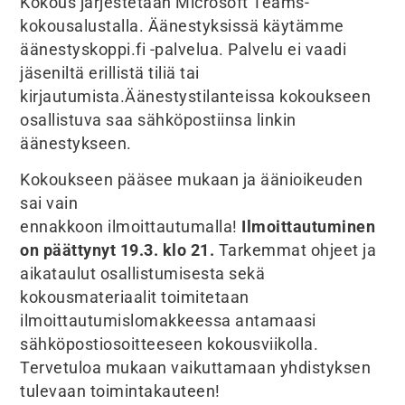
Kokous järjestetään Microsoft Teams-
kokousalustalla. Äänestyksissä käytämme
äänestyskoppi.fi -palvelua. Palvelu ei vaadi
jäseniltä erillistä tiliä tai
kirjautumista.Äänestystilanteissa kokoukseen
osallistuva saa sähköpostiinsa linkin
äänestykseen.
Kokoukseen pääsee mukaan ja äänioikeuden
sai vain
ennakkoon ilmoittautumalla!
Ilmoittautuminen
on päättynyt 19.3. klo 21.
Tarkemmat ohjeet ja
aikataulut osallistumisesta sekä
kokousmateriaalit toimitetaan
ilmoittautumislomakkeessa antamaasi
sähköpostiosoitteeseen kokousviikolla.
Tervetuloa mukaan vaikuttamaan yhdistyksen
tulevaan toimintakauteen!