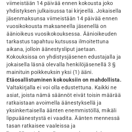
viimeistään 14 päivää ennen kokousta joko
yhdistyksen julkaisussa tai kirjeellä. Jokaisella
jäsenmaksunsa viimeistään 14 päivää ennen
vuosikokousta maksaneella jäsenellä on
äänioikeus vuosikokouksessa. Äänioikeuden
tarkastus tapahtuu kutsussa ilmoitettuna
aikana, jolloin äänestysliput jaetaan.
Kokouksissa on yhdistysjäsenen edustajalla ja
jokaisella läsnä olevalla henkilöjäsenellä 3 §
mainituin poikkeuksin yksi (1) ääni.
Etäosallistuminen kokouksiin on mahdollista.
Valtakirjalla ei voi olla edustettuna. Kaikki ne
asiat, joista nämä säännöt eivät toisin määrää
ratkaistaan avoimella äänestyksellä ja
yksinkertaisella äänten enemmistöllä, mikäli
lippuäänestystä ei vaadita. Äänten mennessä
tasan ratkaisee vaaleissa ja