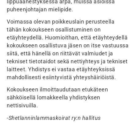
lippuäänestyksessä arpa, muissa asioissa
puheenjohtajan mielipide.
Voimassa olevan poikkeuslain perusteella
tähän kokoukseen osallistuminen on
etäyhteydellä. Huomioithan, että etäyhteydellä
kokoukseen osallistuva jäsen on itse vastuussa
siitä, että hänellä on riittävät valmiudet ja
tekniset tietotaidot sekä nettiyhteys ja tekniset
laitteet. Yhdistys ei vastaa etäyhteyksissä
mahdollisesti esiintyvistä yhteyshäiriöistä.
Kokoukseen ilmoittaudutaan etukäteen
sähköisellä lomakkeella yhdistyksen
nettisivuilla.
-Shetlanninlammaskoirat ry:n hallitus