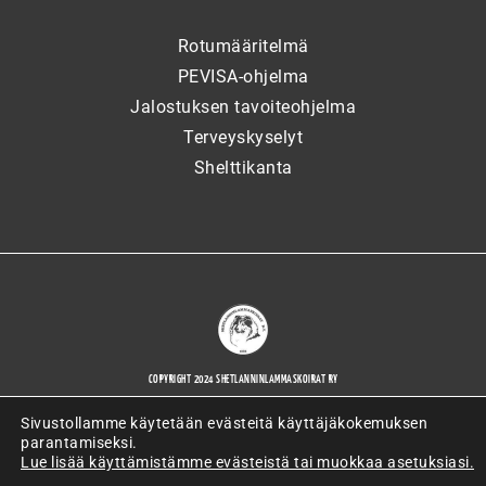
Rotumääritelmä
PEVISA-ohjelma
Jalostuksen tavoiteohjelma
Terveyskyselyt
Shelttikanta
COPYRIGHT 2024 SHETLANNINLAMMASKOIRAT RY
Sivustollamme käytetään evästeitä käyttäjäkokemuksen
parantamiseksi.
Lue lisää käyttämistämme evästeistä tai muokkaa asetuksiasi.
WORDPRESS-VERKKOSIVUJEN TOTEUTTAJANA ARTIO OY