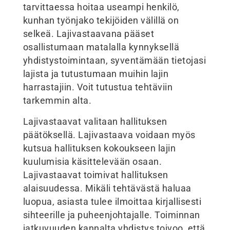
tarvittaessa hoitaa useampi henkilö,
kunhan työnjako tekijöiden välillä on
selkeä. Lajivastaavana pääset
osallistumaan matalalla kynnyksellä
yhdistystoimintaan, syventämään tietojasi
lajista ja tutustumaan muihin lajin
harrastajiin. Voit tutustua tehtäviin
tarkemmin alta.
Lajivastaavat valitaan hallituksen
päätöksellä. Lajivastaava voidaan myös
kutsua hallituksen kokoukseen lajin
kuulumisia käsittelevään osaan.
Lajivastaavat toimivat hallituksen
alaisuudessa. Mikäli tehtävästä haluaa
luopua, asiasta tulee ilmoittaa kirjallisesti
sihteerille ja puheenjohtajalle. Toiminnan
jatkuvuuden kannalta yhdistys toivoo, että