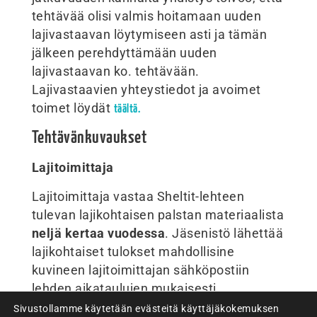
tehtävää olisi valmis hoitamaan uuden
lajivastaavan löytymiseen asti ja tämän
jälkeen perehdyttämään uuden
lajivastaavan ko. tehtävään.
Lajivastaavien yhteystiedot ja avoimet
toimet löydät
täältä.
Tehtävänkuvaukset
Lajitoimittaja
Lajitoimittaja vastaa Sheltit-lehteen
tulevan lajikohtaisen palstan materiaalista
neljä kertaa vuodessa
. Jäsenistö lähettää
lajikohtaiset tulokset mahdollisine
kuvineen lajitoimittajan sähköpostiin
lehden aikataulujen mukaisesti.
Lajitoimittaja koostaa saadut tulokset
Sivustollamme käytetään evästeitä käyttäjäkokemuksen