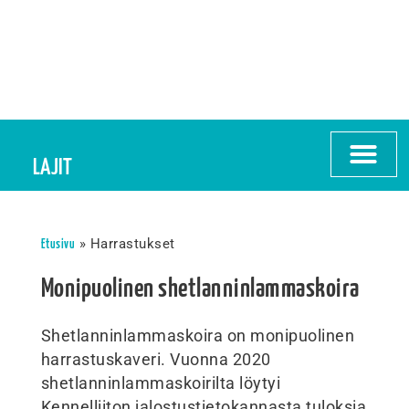
LAJIT
»
Harrastukset
Etusivu
Monipuolinen shetlanninlammaskoira
Shetlanninlammaskoira on monipuolinen
harrastuskaveri. Vuonna 2020
shetlanninlammaskoirilta löytyi
Kennelliiton jalostustietokannasta tuloksia