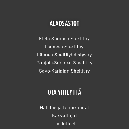
ALAOSASTOT
Etelä-Suomen Sheltit ry
Hämeen Sheltit ry
Lännen Shelttiyhdistys ry
Pohjois-Suomen Sheltit ry
Savo-Karjalan Sheltit ry
OTA YHTEYTTÄ
Hallitus ja toimikunnat
Kasvattajat
Tiedotteet