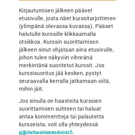
Kirjautumisen jälkeen pääset
etusivulle, josta näet kurssitarjottimen
(ylimpänä olevassa kuvassa). Pääset
halutulle kurssille klikkaamalla
otsikkoa. Kurssin suorittamisen
jälkeen sinut ohjataan aina etusivulle,
johon tulee näkyviin vihreänä
merkintänä suoritetut kurssit. Jos
kurssisuoritus jää kesken, pystyt
seuraavalla kerralla jatkamaan siitä,
mihin jäit.
Jos sinulla on haasteita kurssien
suorittamisen suhteen tai haluat
antaa kommentteja tai palautetta
kursseista, voit olla yhteydessä
.
pj@shetlanninlammaskoirat.fi