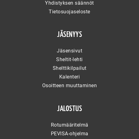
Yhdistyksen säännöt
Tietosuojaseloste
JÄSENYYS
Jäsensivut
Sheltit-lehti
Shelttikilpailut
Kalenteri
Osoitteen muuttaminen
JALOSTUS
Rotumääritelmä
PEVISA-ohjelma