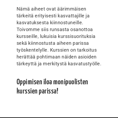
Nämä aiheet ovat äärimmäisen
tärkeitä erityisesti kasvattajille ja
kasvatuksesta kiinnostuneille.
Toivomme siis runsasta osanottoa
kursseille, lukuisia kurssisuorituksia
sekä kiinnostusta aiheen parissa
työskentelylle. Kurssien on tarkoitus
herättää pohtimaan näiden asioiden
tärkeyttä ja merkitystä kasvatustyölle.
Oppimisen iloa monipuolisten
kurssien parissa!