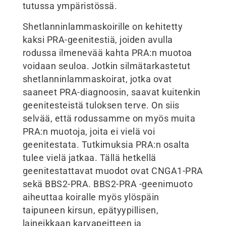
tutussa ympäristössä.
Shetlanninlammaskoirille on kehitetty
kaksi PRA-geenitestiä, joiden avulla
rodussa ilmenevää kahta PRA:n muotoa
voidaan seuloa. Jotkin silmätarkastetut
shetlanninlammaskoirat, jotka ovat
saaneet PRA-diagnoosin, saavat kuitenkin
geenitesteistä tuloksen terve. On siis
selvää, että rodussamme on myös muita
PRA:n muotoja, joita ei vielä voi
geenitestata. Tutkimuksia PRA:n osalta
tulee vielä jatkaa. Tällä hetkellä
geenitestattavat muodot ovat CNGA1-PRA
sekä BBS2-PRA. BBS2-PRA -geenimuoto
aiheuttaa koiralle myös ylöspäin
taipuneen kirsun, epätyypillisen,
laineikkaan karvapeitteen ja