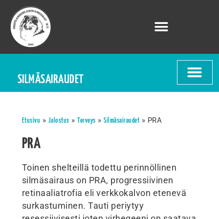
SILMÄSAIRAUDET
»
»
»
»
PRA
Etusivu
Jalostus
Terveys
Silmäsairaudet
PRA
Toinen shelteillä todettu perinnöllinen
silmäsairaus on PRA, progressiivinen
retinaaliatrofia eli verkkokalvon etenevä
surkastuminen. Tauti periytyy
resessiivisesti joten virhegeeni on saatava