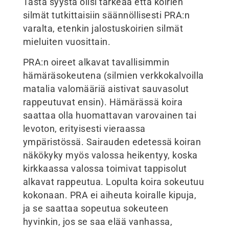
Tästä syystä olisi tärkeää että koirien
silmät tutkittaisiin säännöllisesti PRA:n
varalta, etenkin jalostuskoirien silmät
mieluiten vuosittain.
PRA:n oireet alkavat tavallisimmin
hämäräsokeutena (silmien verkkokalvoilla
matalia valomääriä aistivat sauvasolut
rappeutuvat ensin). Hämärässä koira
saattaa olla huomattavan varovainen tai
levoton, erityisesti vieraassa
ympäristössä. Sairauden edetessä koiran
näkökyky myös valossa heikentyy, koska
kirkkaassa valossa toimivat tappisolut
alkavat rappeutua. Lopulta koira sokeutuu
kokonaan. PRA ei aiheuta koiralle kipuja,
ja se saattaa sopeutua sokeuteen
hyvinkin, jos se saa elää vanhassa,