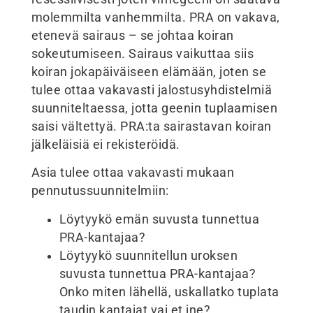
molemmilta vanhemmilta. PRA on vakava,
etenevä sairaus – se johtaa koiran
sokeutumiseen. Sairaus vaikuttaa siis
koiran jokapäiväiseen elämään, joten se
tulee ottaa vakavasti jalostusyhdistelmiä
suunniteltaessa, jotta geenin tuplaamisen
saisi vältettyä. PRA:ta sairastavan koiran
jälkeläisiä ei rekisteröidä.
Asia tulee ottaa vakavasti mukaan
pennutussuunnitelmiin:
Löytyykö emän suvusta tunnettua
PRA-kantajaa?
Löytyykö suunnitellun uroksen
suvusta tunnettua PRA-kantajaa?
Onko miten lähellä, uskallatko tuplata
taudin kantajat vai et jne?