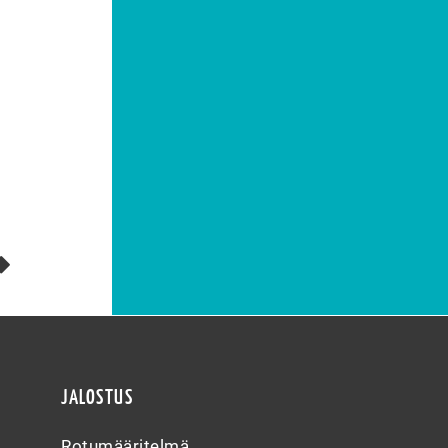
JALOSTUS
Rotumääritelmä