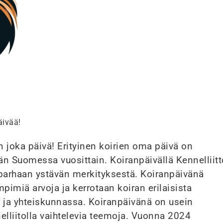
äivää!
n joka päivä! Erityinen koirien oma päivä on
ään Suomessa vuosittain. Koiranpäivällä Kennelliitt
parhaan ystävän merkityksestä. Koiranpäivänä
pimiä arvoja ja kerrotaan koiran erilaisista
 ja yhteiskunnassa. Koiranpäivänä on usein
nelliitolla vaihtelevia teemoja. Vuonna 2024