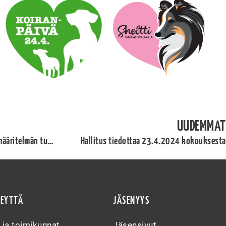
UUDEMMAT
Tarvitaan apua – lähetä kuvia rotumääritelmän tulkintaoppaaseen!
Hallitus tiedottaa 23.4.2024 kokouksesta
TEYTTÄ
JÄSENYYS
s ja toimikunnat
Jäsensivut