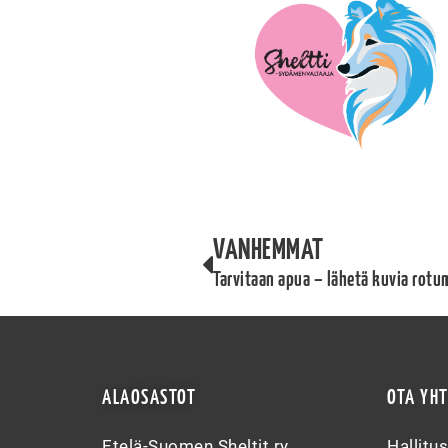
VANHEMMAT
ALAOSASTOT
OTA YH
Etelä-Suomen Sheltit ry
Hallitu