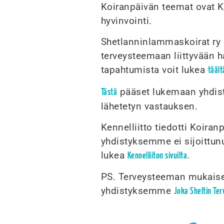
Koiranpäivän teemat ovat K
hyvinvointi.
Shetlanninlammaskoirat ry o
terveysteemaan liittyvään 
tapahtumista voit lukea
täält
pääset lukemaan yhdisty
Tästä
lähetetyn vastauksen.
Kennelliitto tiedotti Koira
yhdistyksemme ei sijoittunut
lukea
.
Kennelliiton sivuilta
PS. Terveysteeman mukaisest
yhdistyksemme
Joka Sheltin Te