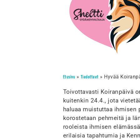
»
»
Hyvää Koiranp
Etusivu
Tiedotteet
Toivottavasti Koiranpäivä o
kuitenkin 24.4., jota vietet
haluaa muistuttaa ihmisen 
korostetaan pehmeitä ja läm
rooleista ihmisen elämässä
erilaisia tapahtumia ja Ken