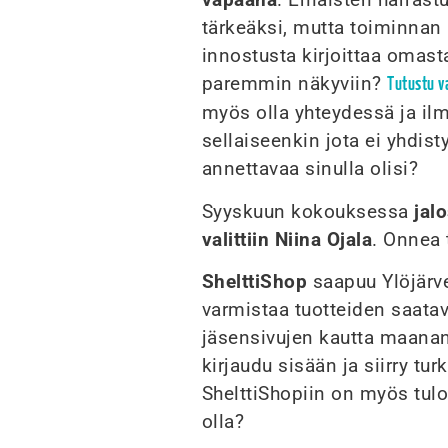
tärkeäksi, mutta toiminnan k
innostusta kirjoittaa omasta
paremmin näkyviin?
Tutustu va
myös olla yhteydessä ja ilm
sellaiseenkin jota ei yhdis
annettavaa sinulla olisi?
Syyskuun kokouksessa
jal
valittiin Niina Ojala
. Onnea 
ShelttiShop
saapuu Ylöjärve
varmistaa tuotteiden saata
jäsensivujen kautta maanan
kirjaudu sisään ja siirry t
ShelttiShopiin on myös tulo
olla?