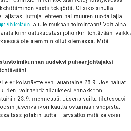
ehittäminen vaatii tekijöitä. Olisiko sinulla
 lajistasi juttuja lehteen, tai muuten tuoda lajia
ja tule mukaan toimintaan! Voit aina
paisiin tehtäviin
aista kiinnostuksestasi johonkin tehtävään, vaikk
tyksessä ole aiemmin ollut olemassa. Mitä
ostustoimikunnan uudeksi puheenjohtajaksi
tehtävään!
lle erikoisnäyttelyyn lauantaina 28.9. Jos haluat
vuuden, voit tehdä tilauksesi ennakkoon
taihin 23.9. mennessä. Jäsensivuilta tilatessasi
urkoosin jäsenvalikon kautta ostamaan shopista.
ssa taas jotakin uutta – arvaatko mitä se voisi