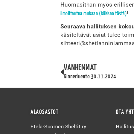
Huomasithan myös erillise
!
ilmoittautua mukaan (klikkaa tästä)
Seuraava hallituksen koko
käsiteltävät asiat tulee toi
sihteeri@shetlanninlammask
VANHEMMAT
Kinnerluento 30.11.2024
ALAOSASTOT
OTA YH
Etelä-Suomen Sheltit ry
Hallitu