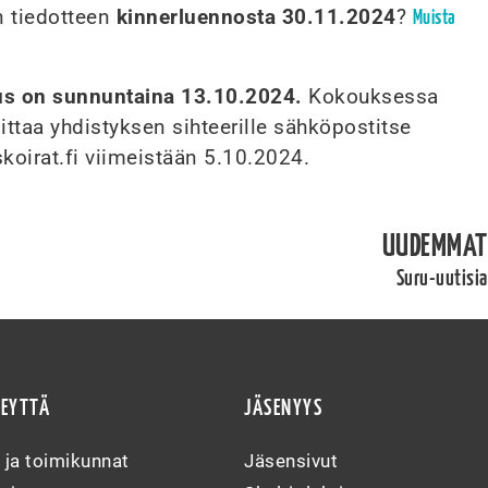
n tiedotteen
kinnerluennosta 30.11.2024
?
Muista
us on sunnuntaina 13.10.2024.
Kokouksessa
mittaa yhdistyksen sihteerille sähköpostitse
oirat.fi viimeistään 5.10.2024.
UUDEMMAT
Suru-uutisia
TEYTTÄ
JÄSENYYS
s ja toimikunnat
Jäsensivut