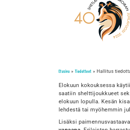
»
»
Hallitus tiedot
Etusivu
Tiedotteet
Elokuun kokouksessa käyti
saatiin shelttijoukkueet sek
elokuun lopulla. Kesän kis
lehdestä tai myöhemmin julk
Lisäksi paimennusvastaava
vapaana
. Erilaisten harra