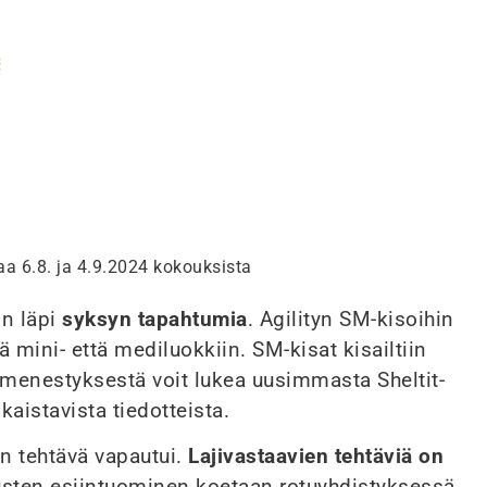
taa 6.8. ja 4.9.2024 kokouksista
in läpi
syksyn tapahtumia
. Agilityn SM-kisoihin
ä mini- että mediluokkiin. SM-kisat kisailtiin
amenestyksestä voit lukea uusimmasta Sheltit-
aistavista tiedotteista.
n tehtävä vapautui.
Lajivastaavien tehtäviä on
stusten esiintuominen koetaan rotuyhdistyksessä