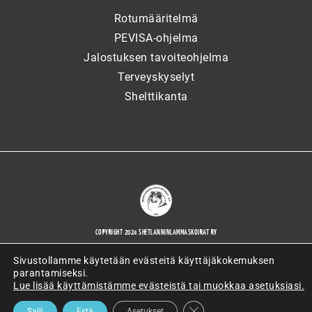
Rotumääritelmä
PEVISA-ohjelma
Jalostuksen tavoiteohjelma
Terveyskyselyt
Shelttikanta
COPYRIGHT 2024 SHETLANNINLAMMASKOIRAT RY
Sivustollamme käytetään evästeitä käyttäjäkokemuksen
parantamiseksi.
Lue lisää käyttämistämme evästeistä tai muokkaa asetuksiasi.
WORDPRESS-VERKKOSIVUJEN TOTEUTTAJANA ARTIO OY
SULJE EVÄSTEBANNERI
Salli
Estä
Asetukset