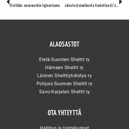
Etsitään: noseworkin lajivastaava
Jalostustoimikunta tiedottaa 6/2021
ALAOSASTOT
Etelä-Suomen Sheltit ry
Hämeen Sheltit ry
Lännen Shelttiyhdistys ry
Pohjois-Suomen Sheltit ry
Savo-Karjalan Sheltit ry
OTA YHTEYTTÄ
Hallitus ja toimikunnat