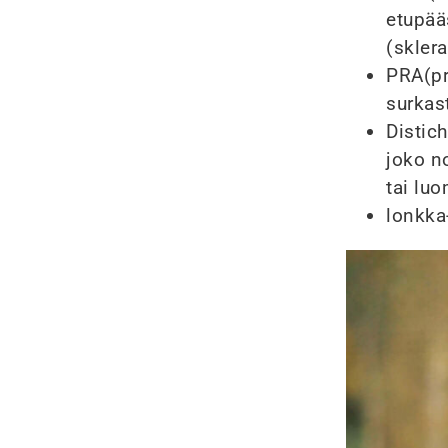
etupää
(sklera
PRA(pr
surkas
Distich
joko n
tai lu
lonkka-