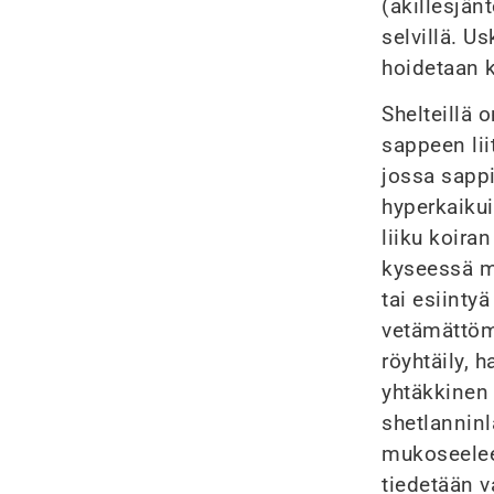
(akillesjänt
selvillä. U
hoidetaan ko
Shelteillä
sappeen lii
jossa sappi
hyperkaikui
liiku koira
kyseessä me
tai esiintyä
vetämättömy
röyhtäily, 
yhtäkkinen
shetlanninl
mukoseeleen
tiedetään 