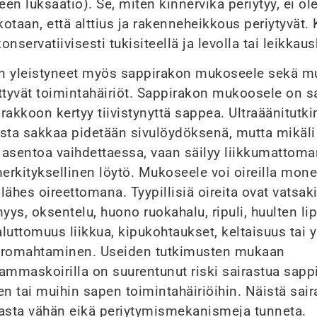
een luksaatio). Se, miten kinnervika periytyy, ei ole
skotaan, että alttius ja rakenneheikkous periytyvät.
nservatiivisesti tukisiteellä ja levolla tai leikkaus
 on yleistyneet myös sappirakon mukoseele sekä m
ttyvät toimintahäiriöt. Sappirakon mukoosele on sa
rakkoon kertyy tiivistynyttä sappea. Ultraäänitut
sta sakkaa pidetään sivulöydöksenä, mutta mikäli
n asentoa vaihdettaessa, vaan säilyy liikkumattoma
rkityksellinen löytö. Mukoseele voi oireilla mone
 lähes oireettomana. Tyypillisiä oireita ovat vatsak
ys, oksentelu, huono ruokahalu, ripuli, huulten l
haluttomuus liikkua, kipukohtaukset, keltaisuus tai 
 romahtaminen. Useiden tutkimusten mukaan
ammaskoirilla on suurentunut riski sairastua sapp
 tai muihin sapen toimintahäiriöihin. Näistä sair
vasta vähän eikä periytymismekanismeja tunneta.