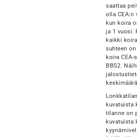
saattaa pei
olla CEA:n 
kun koira o
ja 1 vuosi.
kaikki koir
suhteen on 
koira CEA-s
BBS2. Näih
jalostustie
keskimääräi
Lonkkatilan
kuvatuista k
tilanne on
kuvatuista 
kyynärnivel