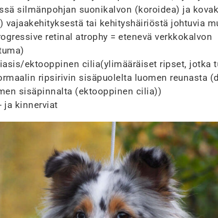
ssä silmänpohjan suonikalvon (koroidea) ja kova
) vajaakehityksestä tai kehityshäiriöstä johtuvia 
ogressive retinal atrophy = etenevä verkkokalvon
tuma)
iasis/ektooppinen cilia(ylimääräiset ripset, jotka t
ormaalin ripsirivin sisäpuolelta luomen reunasta (d
omen sisäpinnalta (ektooppinen cilia))
 ja kinnerviat