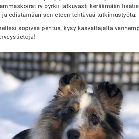
ammaskoirat ry pyrkii jatkuvasti keräämään lisäti
 ja edistämään sen eteen tehtävää tutkimustyötä.
tsellesi sopivaa pentua, kysy kasvattajalta vanhemp
erveystietoja!