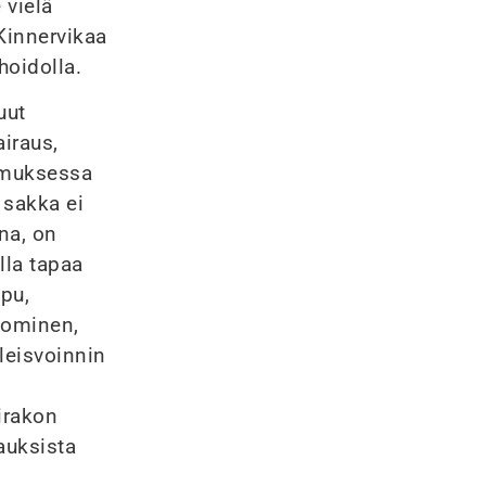
 vielä
 Kinnervikaa
hoidolla.
uut
iraus,
kimuksessa
 sakka ei
na, on
lla tapaa
ipu,
ipominen,
yleisvoinnin
irakon
auksista