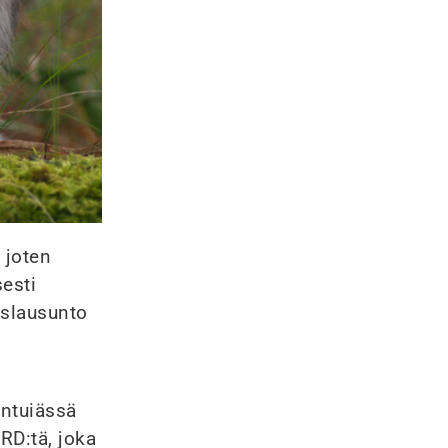
 joten
sesti
uslausunto
entuiässä
RD:tä, joka