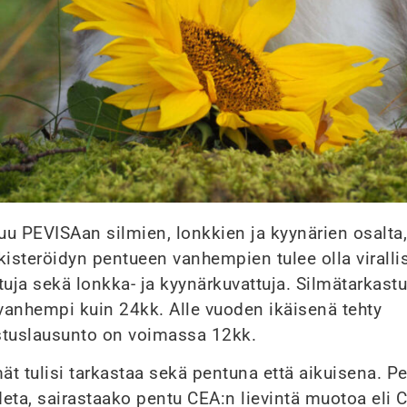
luu PEVISAan silmien, lonkkien ja kyynärien osalta,
kisteröidyn pentueen vanhempien tulee olla viralli
tuja sekä lonkka- ja kyynärkuvattuja. Silmätarkast
 vanhempi kuin 24kk. Alle vuoden ikäisenä tehty
stuslausunto on voimassa 12kk.
mät tulisi tarkastaa sekä pentuna että aikuisena. P
eta, sairastaako pentu CEA:n lievintä muotoa eli C