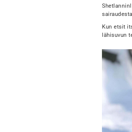
Shetlanninl
sairaudesta
Kun etsit i
lähisuvun t