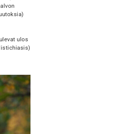
kalvon
muutoksia)
ulevat ulos
istichiasis)