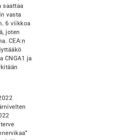
a saattaa
in vasta
. 6 viikkoa
ä, joten
ina. CEA:n
iyttääkö
ota CNGA1 ja
rkitään
–2022
ärnivelten
2022
terve
innervikaa”