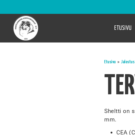
ETUSIVU
»
Etusivu
Jalostus
TE
Sheltti on s
mm.
CEA (C