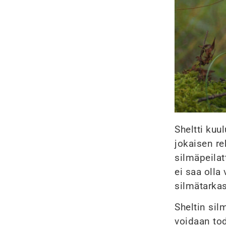
Sheltti kuu
jokaisen re
silmäpeilat
ei saa olla
silmätarka
Sheltin sil
voidaan tod