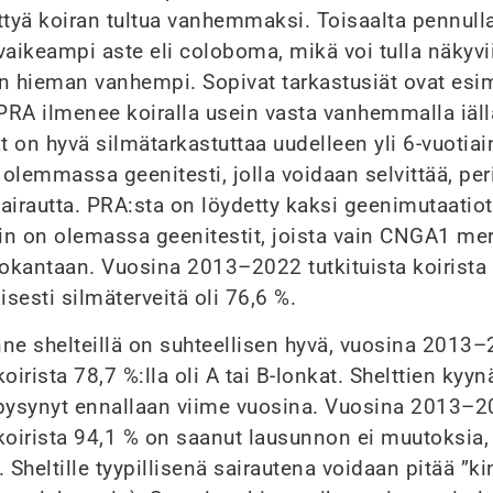
ttyä koiran tultua vanhemmaksi. Toisaalta pennull
vaikeampi aste eli coloboma, mikä voi tulla näkyvi
n hieman vanhempi. Sopivat tarkastusiät ovat esim
 PRA ilmenee koiralla usein vasta vanhemmalla iäll
at on hyvä silmätarkastuttaa uudelleen yli 6-vuotia
olemmassa geenitesti, jolla voidaan selvittää, per
airautta. PRA:sta on löydetty kaksi geenimutaati
in on olemassa geenitestit, joista vain CNGA1 me
tokantaan. Vuosina 2013–2022 tutkituista koirista
sesti silmäterveitä oli 76,6 %.
ne shelteillä on suhteellisen hyvä, vuosina 2013
oirista 78,7 %:lla oli A tai B-lonkat. Shelttien kyyn
 pysynyt ennallaan viime vuosina. Vuosina 2013–
koirista 94,1 % on saanut lausunnon ei muutoksia, 
. Sheltille tyypillisenä sairautena voidaan pitää ”k