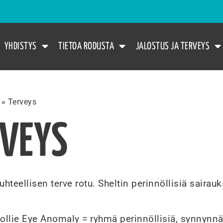
YHDISTYS
TIETOA RODUSTA
JALOSTUS JA TERVEYS
»
Terveys
RVEYS
uhteellisen terve rotu. Sheltin perinnöllisiä sairauk
ollie Eye Anomaly = ryhmä perinnöllisiä, synnynnä