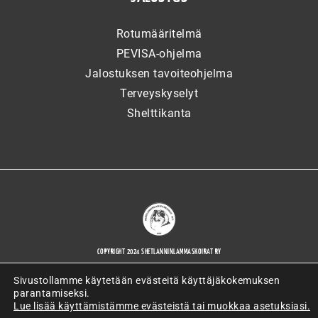
Rotumääritelmä
PEVISA-ohjelma
Jalostuksen tavoiteohjelma
Terveyskyselyt
Shelttikanta
COPYRIGHT 2024 SHETLANNINLAMMASKOIRAT RY
Sivustollamme käytetään evästeitä käyttäjäkokemuksen
parantamiseksi.
Lue lisää käyttämistämme evästeistä tai muokkaa asetuksiasi.
WORDPRESS-VERKKOSIVUJEN TOTEUTTAJANA ARTIO OY