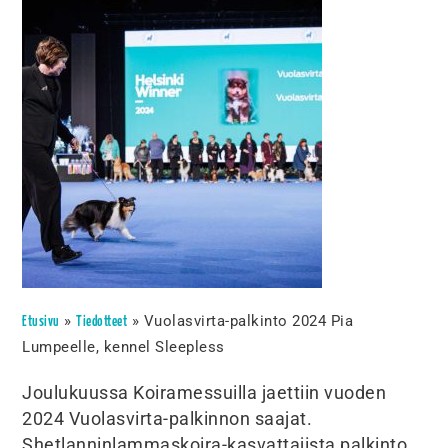
»
»
Vuolasvirta-palkinto 2024 Pia
Etusivu
Tiedotteet
Lumpeelle, kennel Sleepless
Joulukuussa Koiramessuilla jaettiin vuoden
2024 Vuolasvirta-palkinnon saajat.
Shetlanninlammaskoira-kasvattajista palkinto