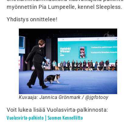
myönnettiin Pia Lumpeelle, kennel Sleepless.
Yhdistys onnittelee!
Kuvaaja: Jannica Grönmark / @jgfotooy
Voit lukea lisää Vuolasvirta-palkinnosta:
Vuolasvirta-palkinto | Suomen Kennelliitto