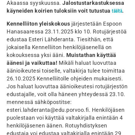
Akaassa syyskuussa.
Jalostustarkastuksessa
käyneiden koirien tuloksiin voit tutustua
.
täältä
Kennelliiton yleiskokous
järjestetään Espoon
Hanasaaressa 23.11.2025 klo 10. Rotujärjestöä
edustaa Esteri Lähderanta. Tiesithän, että
jokaisella Kennelliiton henkilöjäsenellä on
kokouksessa yksi ääni.
Muistathan käyttää
äänesi ja vaikuttaa!
Mikäli haluat luovuttaa
äänioikeutesi toiselle, valtakirja tulee toimittaa
26.10.2025 Kennelliitolle ohjeiden mukaisesti.
Jos haluat luovuttaa äänioikeutesi rotujärjestön
edustajalle, voit olla häneen yhteydessä 23.10.
mennessä sähköpostitse:
esteri.lahderanta@edu.porvoo.fi. Henkilöjäsen
puolestaan voi käyttää valtakirjalla enintään 4
henkilöjäsenen äänen. Rotuyhdistyksen
edustaja voi edustaa valtakirjalla enintään 29