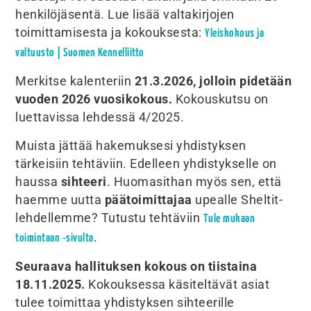
henkilöjäsentä. Lue lisää valtakirjojen
toimittamisesta ja kokouksesta:
Yleiskokous ja
valtuusto | Suomen Kennelliitto
Merkitse kalenteriin
21.3.2026, jolloin pidetään
vuoden 2026 vuosikokous.
Kokouskutsu on
luettavissa lehdessä 4/2025.
Muista jättää hakemuksesi yhdistyksen
tärkeisiin tehtäviin. Edelleen yhdistykselle on
haussa
sihteeri
. Huomasithan myös sen, että
haemme uutta
päätoimittajaa
upealle Sheltit-
lehdellemme? Tutustu tehtäviin
Tule mukaan
.
toimintaan -sivulta
Seuraava hallituksen kokous on tiistaina
18.11.2025.
Kokouksessa käsiteltävät asiat
tulee toimittaa yhdistyksen sihteerille