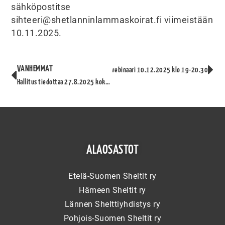
sähköpostitse
sihteeri@shetlanninlammaskoirat.fi viimeistään
10.11.2025.
VANHEMMAT
Uudemmat
Katariina Mäen jalostuswebinaari 10.12.2025 klo 19-20.30
Hallitus tiedottaa 27.8.2025 kokouksesta
ALAOSASTOT
Etelä-Suomen Sheltit ry
Hämeen Sheltit ry
Lännen Shelttiyhdistys ry
Pohjois-Suomen Sheltit ry