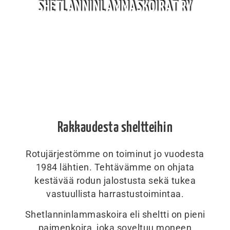
SHETLANNINLAMMASKOIRAT RY
Rakkaudesta sheltteihin
Rotujärjestömme on toiminut jo vuodesta
1984 lähtien. Tehtävämme on ohjata
kestävää rodun jalostusta sekä tukea
vastuullista harrastustoimintaa.
Shetlanninlammaskoira eli sheltti on pieni
paimenkoira, joka soveltuu moneen