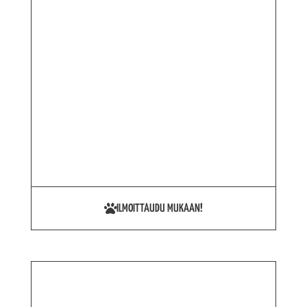
ILMOITTAUDU MUKAAN!
Uusi käsikirja on julkaistu