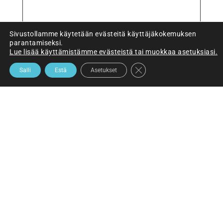
KÄSIKIRJA 2013-2022
Sivustollamme käytetään evästeitä käyttäjäkokemuksen
parantamiseksi.
Lue lisää käyttämistämme evästeistä tai muokkaa asetuksiasi.
SULJE EVÄSTEBANNERI
Salli
Estä
Asetukset
OSTA KÄSIKIRJA SHELTTISHOPISTA
Minustako yhdistystoimija?