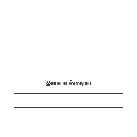
KIRJAUDU JÄSENSIVUILLE
Sappirakon mukoseele
TUTUSTU PÄIVITETTYYN SISÄLTÖÖN