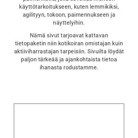
käyttötarkoitukseen, kuten lemmikiksi,
agilityyn, tokoon, paimennukseen ja
näyttelyihin.
Nämä sivut tarjoavat kattavan
tietopaketin niin kotikoiran omistajan kuin
aktiiviharrastajan tarpeisiin. Sivuilta löydät
paljon tärkeää ja ajankohtaista tietoa
ihanasta rodustamme.
Jäsensivut
OLETKO JO REKISTERÖITYNYT?