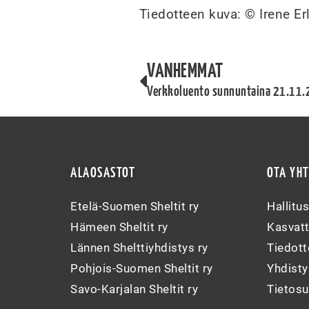
Tiedotteen kuva: © Irene Er
VANHEMMAT
Verkkoluento sunnuntaina 21.11.
ALAOSASTOT
OTA YH
Etelä-Suomen Sheltit ry
Hallitu
Hämeen Sheltit ry
Kasvatt
Lännen Shelttiyhdistys ry
Tiedott
Pohjois-Suomen Sheltit ry
Yhdist
Savo-Karjalan Sheltit ry
Tietosu