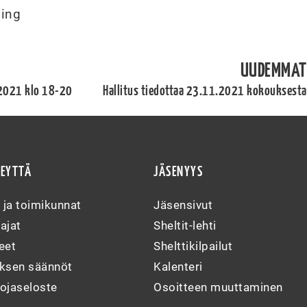
ling
UUDEMMAT
2021 klo 18-20
Hallitus tiedottaa 23.11.2021 kokouksesta
TEYTTÄ
JÄSENYYS
s ja toimikunnat
Jäsensivut
ajat
Sheltit-lehti
eet
Shelttikilpailut
yksen säännöt
Kalenteri
ojaseloste
Osoitteen muuttaminen