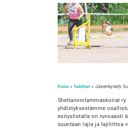
»
»
Jäsenkysely Su
Etusivu
Tiedotteet
Shetlanninlammaskoirat ry 
yhdistyksestämme osallist
esityslistalla on runsaasti 
suuntaan lajia ja lajiliitto