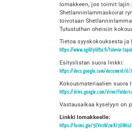
lomakkeen, jos toimit lajin 
Shetlanninlammaskoirat ryn
toivotaan Shetlanninlammask
Tutustuthan oheisiin kokous
Tietoa syyskokouksesta ja l
https://www.agilityliitto.fi/tulevia-
Esityslistan suora linkki:
https://docs.google.com/document/d/
Kokousmateriaalien suora l
https://drive.google.com/drive/folde
Vastausaikaa kyselyyn on pe
Linkki lomakkeelle:
https://forms.gle/5EVnsWzwXJ3UHHx2