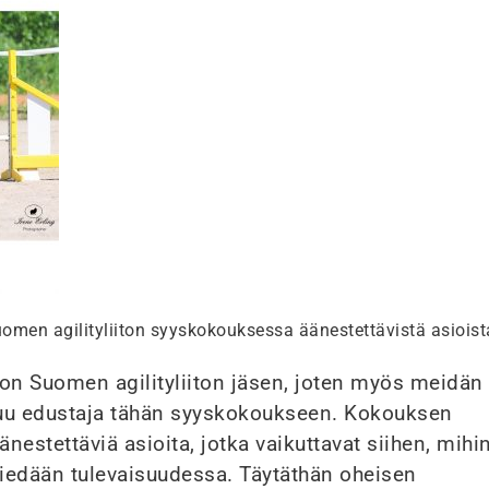
omen agilityliiton syyskokouksessa äänestettävistä asioist
on Suomen agilityliiton jäsen, joten myös meidän
uu edustaja tähän syyskokoukseen. Kokouksen
äänestettäviä asioita, jotka vaikuttavat siihen, mihi
a viedään tulevaisuudessa. Täytäthän oheisen