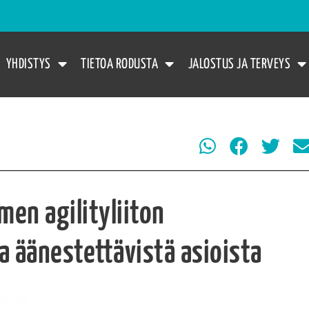
YHDISTYS
TIETOA RODUSTA
JALOSTUS JA TERVEYS
en agilityliiton
 äänestettävistä asioista