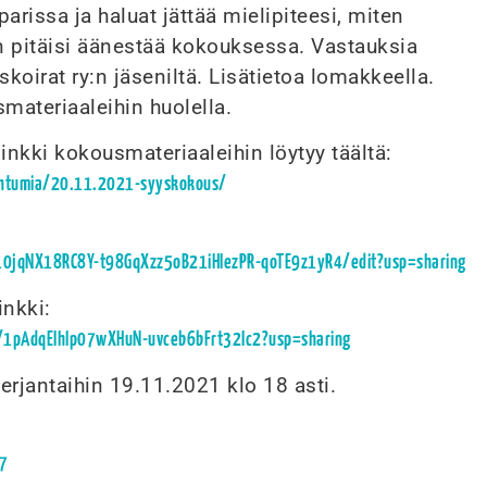
parissa ja haluat jättää mielipiteesi, miten
 pitäisi äänestää kokouksessa. Vastauksia
oirat ry:n jäseniltä. Lisätietoa lomakkeella.
materiaaleihin huolella.
inkki kokousmateriaaleihin löytyy täältä:
tapahtumia/20.11.2021-syyskokous/
10jqNX18RC8Y-t98GqXzz5oB21iHIezPR-qoTE9z1yR4/edit?usp=sharing
inkki:
rs/1pAdqEIhlp07wXHuN-uvceb6bFrt32Ic2?usp=sharing
rjantaihin 19.11.2021 klo 18 asti.
7