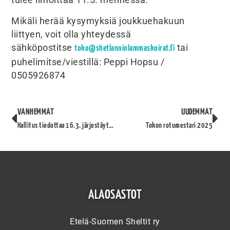
tulee ilmoittaa 11.5. mennessä.
Mikäli herää kysymyksiä joukkuehakuun
liittyen, voit olla yhteydessä
sähköpostitse
tai
toko@shetlanninlammaskoirat.fi
puhelimitse/viestillä: Peppi Hopsu /
0505926874
VANHEMMAT
UUDEMMAT
Hallitus tiedottaa 16.3. järjestäytymiskokouksesta
Tokon rotumestari 2025
ALAOSASTOT
Etelä-Suomen Sheltit ry