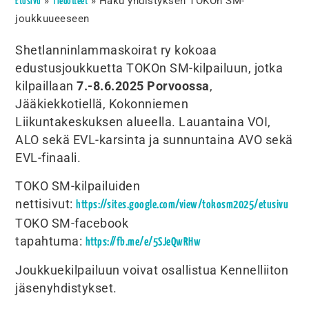
»
»
Haku yhdistyksen TOKOn SM-
Etusivu
Tiedotteet
joukkuueeseen
Shetlanninlammaskoirat ry kokoaa
edustusjoukkuetta TOKOn SM-kilpailuun, jotka
kilpaillaan
7.-8.6.2025 Porvoossa
,
Jääkiekkotiellä, Kokonniemen
Liikuntakeskuksen alueella. Lauantaina VOI,
ALO sekä EVL-karsinta ja sunnuntaina AVO sekä
EVL-finaali.
TOKO SM-kilpailuiden
nettisivut:
https://sites.google.com/view/tokosm2025/etusivu
TOKO SM-facebook
tapahtuma:
https://fb.me/e/5SJeQwRHw
Joukkuekilpailuun voivat osallistua Kennelliiton
jäsenyhdistykset.