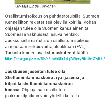
Kuvaaja Linda Toivonen
Osallistumisoikeus on puhdasrotuisilla, Suomen
Kennelliiton rekisterissä olevilla koirilla. Koiran
ohjaajan tulee olla Suomen kansalainen tai
Suomessa vakituisesti asuva henkilö.
Juoksuisella nartulla on osallistumisoikeus
ainoastaan erikoisvoittajaluokkaan (EVL).
Tarkista koirien osallistumiskriteerit täältä:
https://drive.google.com/file/d/1L0HbKFlrA1L3ZvLWw76IFrLUmSTzdbtJ/
Joukkueen jäsenten tulee olla
Shetlanninlammaskoirat ry:n jäseniä ja
kilpailla shetlanninlammaskoiran
kanssa.
Ohjaaja saa osallistua
joukkuekilpailuun vain yhdellä koiralla.