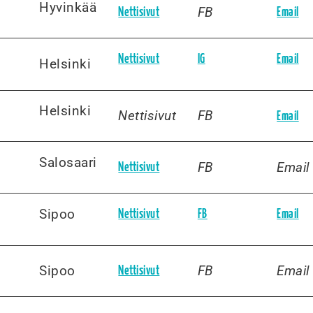
Hyvinkää
FB
Nettisivut
Email
Nettisivut
IG
Email
Helsinki
Helsinki
Nettisivut
FB
Email
Salosaari
FB
Email
Nettisivut
Sipoo
Nettisivut
FB
Email
Sipoo
FB
Email
Nettisivut