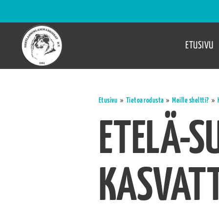
ETUSIVU
»
»
»
Etusivu
Tietoa rodusta
Meille sheltti?
ETELÄ-S
KASVATT