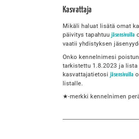
Kasvattaja
Mikäli haluat lisätä omat ka
päivitys tapahtuu
o
jäsensivuilla
vaatii yhdistyksen jäsenyyd
Onko kennelnimesi poistunut
tarkistettu 1.8.2023 ja lista
kasvattajatietosi
ol
jäsensivuilla
listalle.
★-merkki kennelnimen peräs