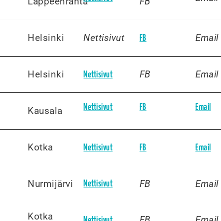
Lappeenranta
FB
Helsinki
Nettisivut
Email
FB
Helsinki
FB
Email
Nettisivut
Nettisivut
FB
Email
Kausala
Kotka
Nettisivut
FB
Email
Nurmijärvi
FB
Email
Nettisivut
Kotka
FB
Email
Nettisivut