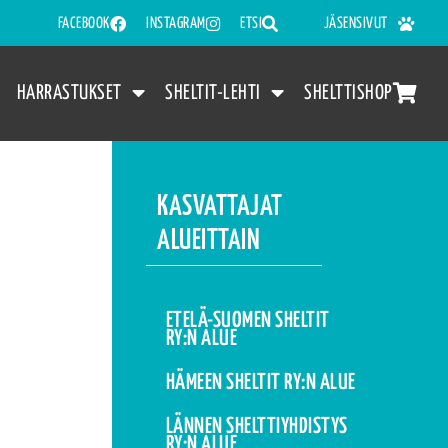
FACEBOOK
INSTAGRAM
ETSI
JÄSENSIVUT
HARRASTUKSET
SHELTIT-LEHTI
SHELTTISHOP
KASVATTAJAT
ALUEITTAIN
ETELÄ-SUOMEN SHELTIT
RY:N ALUE
HÄMEEN SHELTIT RY:N ALUE
LÄNNEN SHELTTIYHDISTYS
RY:N ALUE