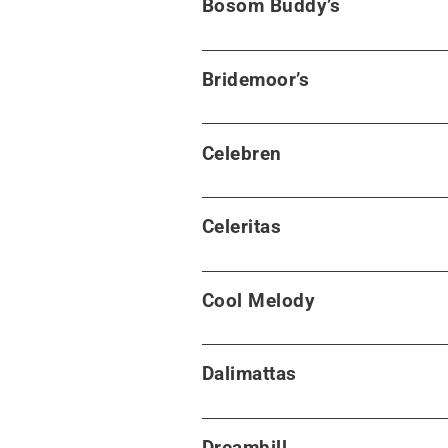
Bosom Buddy’s
Bridemoor’s
Celebren
Celeritas
Cool Melody
Dalimattas
Dreamhill