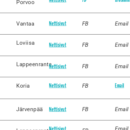
Nettisivut
FB
dreamhi
Porvoo
Vantaa
FB
Email
Nettisivut
Loviisa
FB
Email
Nettisivut
Lappeenranta
FB
Email
Nettisivut
Koria
FB
Nettisivut
Email
Järvenpää
FB
Email
Nettisivut
Email
Nettisivut