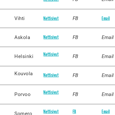
Vihti
FB
Nettisivut
Email
Askola
FB
Email
Nettisivut
Nettisivut
Helsinki
FB
Email
Kouvola
FB
Email
Nettisivut
Nettisivut
Porvoo
FB
Email
Nettisivut
FB
Email
Somero