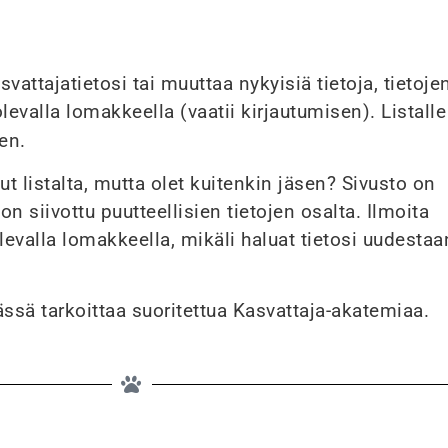
svattajatietosi tai muuttaa nykyisiä tietoja, tietoje
levalla lomakkeella (vaatii kirjautumisen). Listall
en.
 listalta, mutta olet kuitenkin jäsen? Sivusto on
 on siivottu puutteellisien tietojen osalta. Ilmoita
evalla lomakkeella, mikäli haluat tietosi uudestaa
sä tarkoittaa suoritettua Kasvattaja-akatemiaa.