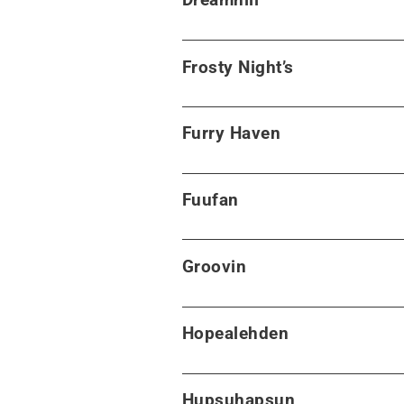
Frosty Night’s
Furry Haven
Fuufan
Groovin
Hopealehden
Hupsuhapsun