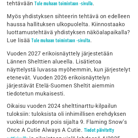
tehtävään
.
Tule mukaan toimintaan -sivulla
Myös yhdistyksen sihteerin tehtävä on edelleen
haussa hallituksen ulkopuolelta. Kiinnostaako
luottamustehtävä yhdistyksen näköalapaikalla?
Lue lisää
.
Tule mukaan toimintaan -sivulta
Vuoden 2027 erikoisnäyttely järjestetään
Lännen Shelttien alueella. Lisätietoa
näyttelystä luvassa myöhemmin, kun järjestelyt
etenevät. Vuoden 2026 erikoisnäyttelyn
järjestävät Etelä-Suomen Sheltit aiemmin
tiedotetun mukaisesti.
Oikaisu vuoden 2024 shelttinarttu-kilpailun
tuloksiin: tuloksista oli inhimillisen erehdyksen
vuoksi pudonnut pois sijalta 9. Flaming Snow’s
Once A Cutie Always A Cutie.
Tiedot päivitetty