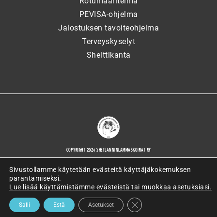
Rotumääritelmä
PEVISA-ohjelma
Jalostuksen tavoiteohjelma
Terveyskyselyt
Shelttikanta
COPYRIGHT 2024 SHETLANNINLAMMASKOIRAT RY
Sivustollamme käytetään evästeitä käyttäjäkokemuksen
parantamiseksi.
Lue lisää käyttämistämme evästeistä tai muokkaa asetuksiasi.
WORDPRESS-VERKKOSIVUJEN TOTEUTTAJANA ARTIO OY
SULJE EVÄSTEBANNERI
Salli
Estä
Asetukset