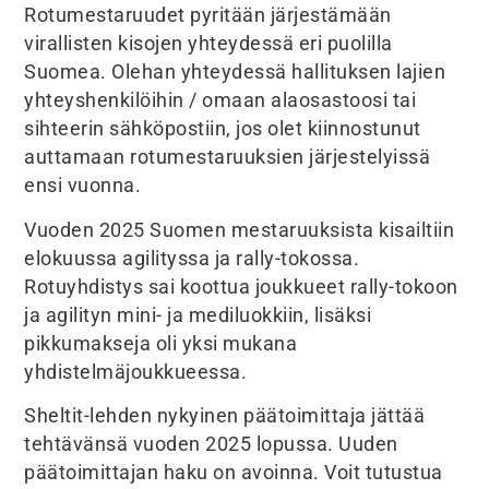
Rotumestaruudet pyritään järjestämään
virallisten kisojen yhteydessä eri puolilla
Suomea. Olehan yhteydessä hallituksen lajien
yhteyshenkilöihin / omaan alaosastoosi tai
sihteerin sähköpostiin, jos olet kiinnostunut
auttamaan rotumestaruuksien järjestelyissä
ensi vuonna.
Vuoden 2025 Suomen mestaruuksista kisailtiin
elokuussa agilityssa ja rally-tokossa.
Rotuyhdistys sai koottua joukkueet rally-tokoon
ja agilityn mini- ja mediluokkiin, lisäksi
pikkumakseja oli yksi mukana
yhdistelmäjoukkueessa.
Sheltit-lehden nykyinen päätoimittaja jättää
tehtävänsä vuoden 2025 lopussa. Uuden
päätoimittajan haku on avoinna. Voit tutustua