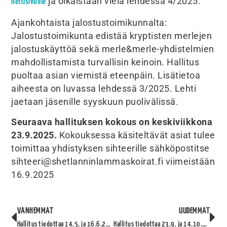
ja oikaistaan vielä lehdessä 4/2025.
nettisivuille
Ajankohtaista jalostustoimikunnalta:
Jalostustoimikunta edistää kryptisten merlejen
jalostuskäyttöä sekä merle&merle-yhdistelmien
mahdollistamista turvallisin keinoin. Hallitus
puoltaa asian viemistä eteenpäin. Lisätietoa
aiheesta on luvassa lehdessä 3/2025. Lehti
jaetaan jäsenille syyskuun puolivälissä.
Seuraava hallituksen kokous on keskiviikkona
23.9.2025.
Kokouksessa käsiteltävät asiat tulee
toimittaa yhdistyksen sihteerille sähköpostitse
sihteeri@shetlanninlammaskoirat.fi viimeistään
16.9.2025
VANHEMMAT
UUDEMMAT
Hallitus tiedottaa 14.5. ja 16.6.2025 kokouksista
Hallitus tiedottaa 23.9. ja 14.10.2025 kokouksista