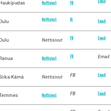
Email
Haukipudas
Nettisivut
FB
Nettisivut
IG
Oulu
Email
FB
Email
Oulu
Nettisivut
Email
FB
Ranua
Nettisivut
FB
Email
Siika-Kämä
Nettisivut
FB
Email
Temmes
Nettisivut