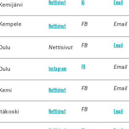
Nettisivut
IG
Email
Kemijärvi
Kempele
FB
Email
Nettisivut
FB
Email
Oulu
Nettisivut
Email
FB
Oulu
Instagram
FB
Email
Kemi
Nettisivut
FB
Itäkoski
Nettisivut
Email