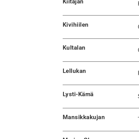
Kiitäjän
Kivihiilen
Kultalan
Lellukan
Lysti-Kämä
Mansikkakujan