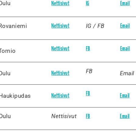
Oulu
Nettisivut
IG
Email
Rovaniemi
IG / FB
Nettisivut
Email
Nettisivut
FB
Email
Tornio
FB
Oulu
Email
Nettisivut
FB
Haukipudas
Nettisivut
Email
Oulu
Nettisivut
FB
Email