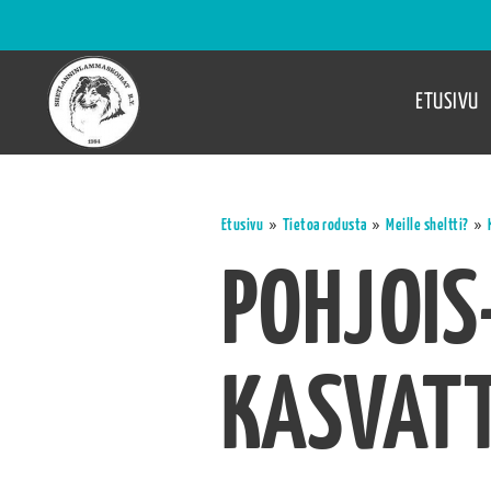
ETUSIVU
»
»
»
Etusivu
Tietoa rodusta
Meille sheltti?
POHJOIS
KASVATT