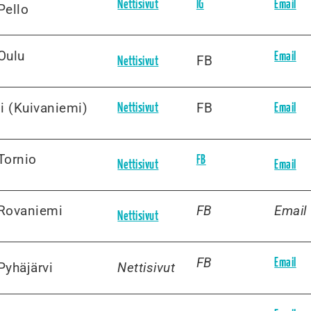
Nettisivut
IG
Email
Pello
Oulu
Email
FB
Nettisivut
Ii (Kuivaniemi)
FB
Nettisivut
Email
Tornio
FB
Nettisivut
Email
Rovaniemi
FB
Email
Nettisivut
FB
Email
Pyhäjärvi
Nettisivut