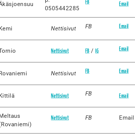
FB
Äkäsjoensuu
Email
0505442285
FB
Email
Kemi
Nettisivut
Email
/
Tornio
Nettisivut
FB
IG
FB
Email
Rovaniemi
Nettisivut
FB
Kittilä
Nettisivut
Email
Meltaus
FB
Email
Nettisivut
(Rovaniemi)