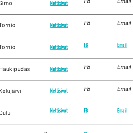
FB
Email
Simo
Nettisivut
FB
Email
Tornio
Nettisivut
FB
Email
Tornio
Nettisivut
FB
Email
Haukipudas
Nettisivut
FB
Email
Kelujärvi
Nettisivut
Nettisivut
FB
Email
Oulu
p.