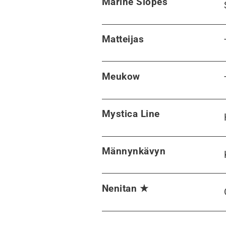
Marine Slopes
Matteijas
Meukow
Mystica Line
Männynkävyn
Nenitan ★