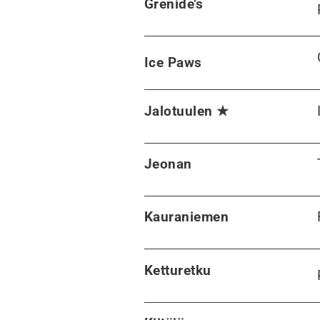
Grenide’s
Ice Paws
Jalotuulen ★
Jeonan
Kauraniemen
Ketturetku