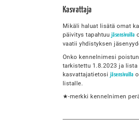
Kasvattaja
Mikäli haluat lisätä omat ka
päivitys tapahtuu
o
jäsensivuilla
vaatii yhdistyksen jäsenyyd
Onko kennelnimesi poistunut
tarkistettu 1.8.2023 ja lista
kasvattajatietosi
ol
jäsensivuilla
listalle.
★-merkki kennelnimen peräs