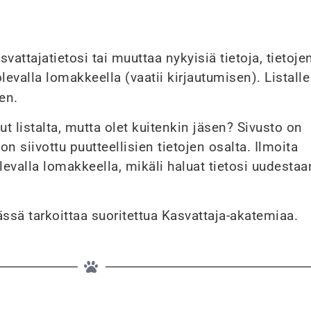
svattajatietosi tai muuttaa nykyisiä tietoja, tietoje
levalla lomakkeella (vaatii kirjautumisen). Listall
en.
 listalta, mutta olet kuitenkin jäsen? Sivusto on
 on siivottu puutteellisien tietojen osalta. Ilmoita
evalla lomakkeella, mikäli haluat tietosi uudestaa
sä tarkoittaa suoritettua Kasvattaja-akatemiaa.