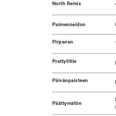
North Remix
Paimenneidon
Pirpanan
Prettylittle
Päivänpaisteen
Päättymätön