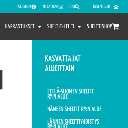
FACEBOOK
INSTAGRAM
ETSI
JÄSENSIVUT
HARRASTUKSET
SHELTIT-LEHTI
SHELTTISHOP
KASVATTAJAT
ALUEITTAIN
N
ETELÄ-SUOMEN SHELTIT
RY:N ALUE
HÄMEEN SHELTIT RY:N ALUE
LÄNNEN SHELTTIYHDISTYS
RY:N ALUE