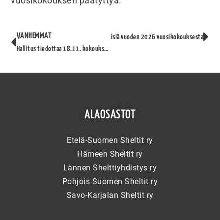
vuosikokouksen päätyttyä.
VANHEMMAT
Uudemmat
Terveisiä vuoden 2026 vuosikokouksesta
Hallitus tiedottaa 18.11. kokouksesta ja onnittelee Vuolasvirta-palkinnon saajia
ALAOSASTOT
Etelä-Suomen Sheltit ry
Hämeen Sheltit ry
Lännen Shelttiyhdistys ry
Pohjois-Suomen Sheltit ry
Savo-Karjalan Sheltit ry