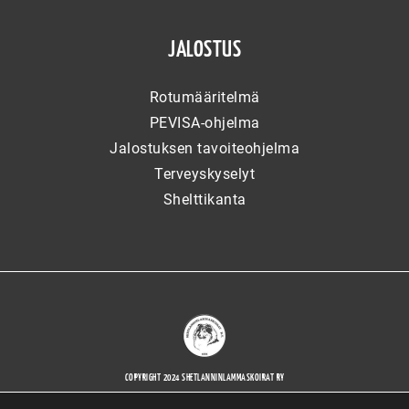
JALOSTUS
Rotumääritelmä
PEVISA-ohjelma
Jalostuksen tavoiteohjelma
Terveyskyselyt
Shelttikanta
COPYRIGHT 2024 SHETLANNINLAMMASKOIRAT RY