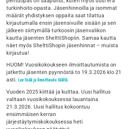
pentuopas on saapunut, kuten myös uusi erä
turkinhoito-opasta. Jäsenhinnoilla ja isommat
määrät yhdistyksen oppaita saat tilattua
kirjautumalla ensin jäsensivuille sisään ja sen
jälkeen siirtymällä turkoosin jäsenvalikon
kautta jäsenten ShelttiShopiin. Samaa kautta
näet myös ShelttiShopin jäsenhinnat – muista
kirjautua!
HUOM! Vuosikokoukseen ilmoittautumista on
jatkettu jäsenten pyynnöstä to 19.3.2026 klo 21
asti.
Lue lisää ja ilmoittaudu täältä.
Vuoden 2025 kiittää ja kuittaa. Uusi hallitus
valitaan vuosikokouksessa lauantaina
21.3.2026. Uusi hallitus kokoontuu
ensimmäisen kerran
järjestäytymiskokouksessa heti