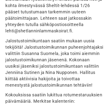
kohta ilmestyvässä Sheltit-lehdessä 1/26
pääset tutustumaan tarkemmin uuteen
päätoimittajaan. Lehteen saat jatkossakin
yhteyden tutulla sähköpostiosoitteella
lehti@shetlanninlammaskoirat.fi.
Jalostustoimikuntaan saatiin mukaan uusia
tekijöitä! Jalostustoimikunnan puheenjohtajaksi
valittiin Susanna Suomela, joka toimi aiemmin
jalostustoimikunnan jäsenenä. Kokonaan
uusiksi jäseniksi jalostustoimikuntaan valittiin
Jenniina Sutinen ja Nina Nupponen. Hallitus
kiittää aktiivisia hakijoita ja toivottaa
menestystä jalostustoimikunnan tehtäviin!
Kokouksissa saatiin lukittua rotumestaruuksien
päivämääriä. Merkitse kalenteriin: