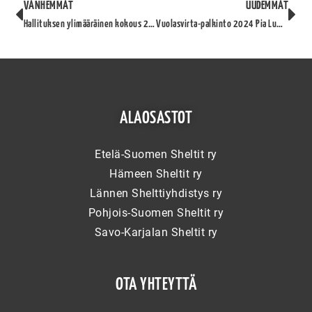
VANHEMMAT
UUDEMMAT
Hallituksen ylimääräinen kokous 29.12.2024
Vuolasvirta-palkinto 2024 Pia Lumpeelle, kennel Sleepless
ALAOSASTOT
Etelä-Suomen Sheltit ry
Hämeen Sheltit ry
Lännen Shelttiyhdistys ry
Pohjois-Suomen Sheltit ry
Savo-Karjalan Sheltit ry
OTA YHTEYTTÄ