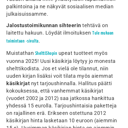
palkintoina ja ne näkyvät sosiaalisen median
julkaisuissamme.
Jalostustoimikunnan sihteerin
tehtävä on
laitettu hakuun. Löydät ilmoituksen
Tule mukaan
.
toimintaan -sivulta
Muistathan
upeat tuotteet myös
ShelttiShopin
vuonna 2025! Uusi käsikirja löytyy jo monesta
shelttikodista. Jos et vielä ole tilannut, niin
uuden kirjan lisäksi voit tilata myös aiemmat
käsikirjat
nyt tarjoushinnalla. Hallitus päätti
kokouksessa, että vanhemmat käsikirjat
(vuodet 2002 ja 2012) saa jatkossa hankittua
yhdessä 15 eurolla. Tarjoushintaisia paketteja
on rajallinen erä. Erikseen ostettuna 2012
käsikirjan hinta lasketaan 10 euroon (aiemmin
15 e). Uusimman käsikirjan hinta on aiemmin