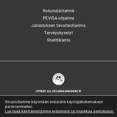
Rotumääritelmä
PEVISA-ohjelma
Jalostuksen tavoiteohjelma
Terveyskyselyt
Shelttikanta
COPYRIGHT 2024 SHETLANNINLAMMASKOIRAT RY
Sivustollamme käytetään evästeitä käyttäjäkokemuksen
parantamiseksi.
Lue lisää käyttämistämme evästeistä tai muokkaa asetuksiasi.
WORDPRESS-VERKKOSIVUJEN TOTEUTTAJANA ARTIO OY