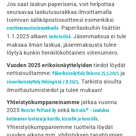
Jos saat laskun paperisena, voit helpottaa
seuraavaa laskutusurakkaa ilmoittamalla
toimivan sähköpostiosoitteesi esimerkiksi
. Paperilaskuihin lisättiin
osoitteenmuutoslomakkeella
1.1.2025 alkaen
. Jäsenmaksua ei tule
laskutuslisä
maksaa ilman laskua, jäsenmaksusta tulee
löytyä kunkin henkilökohtainen viitenumero.
Vuoden 2025 erikoisnäyttelyiden
tiedot löydät
nettisivuiltamme:
ja
Pääerikoisnäyttely Oulussa 25.5.2025
. Tarkista sivuilta
sivuerikoisnäyttely Helsingissä 7.8.2025
ilmoittautumistiedot ja tulee mukaan!
Yhteistyökumppaneinamme
jatkaa vuonna
2025
sekä
Monster Petfood Oy
Nutrolin® – Laadukas
.
kotimainen tuotesarja koirille, kissoille ja hevosille
Yhteistyökumppaniemme tuotteita löydät
vuoden aikana mm. yhdistyksen tapahtumien