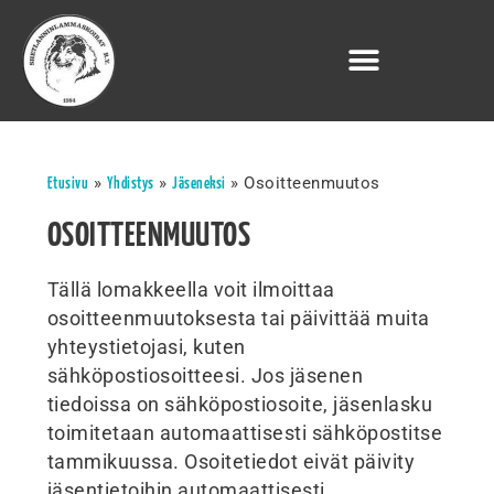
»
»
»
Osoitteenmuutos
Etusivu
Yhdistys
Jäseneksi
OSOITTEENMUUTOS
Tällä lomakkeella voit ilmoittaa
osoitteenmuutoksesta tai päivittää muita
yhteystietojasi, kuten
sähköpostiosoitteesi. Jos jäsenen
tiedoissa on sähköpostiosoite, jäsenlasku
toimitetaan automaattisesti sähköpostitse
tammikuussa. Osoitetiedot eivät päivity
jäsentietoihin automaattisesti.