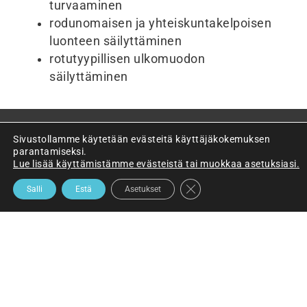
turvaaminen
rodunomaisen ja yhteiskuntakelpoisen
luonteen säilyttäminen
rotutyypillisen ulkomuodon
säilyttäminen
Sivustollamme käytetään evästeitä käyttäjäkokemuksen
parantamiseksi.
Lue lisää käyttämistämme evästeistä tai muokkaa asetuksiasi.
ALAOSASTOT
SULJE EVÄSTEBANNERI
Salli
Estä
Asetukset
Etelä-Suomen Sheltit ry
Hämeen Sheltit ry
Lännen Shelttiyhdistys ry
Pohjois-Suomen Sheltit ry
Savo-Karjalan Sheltit ry