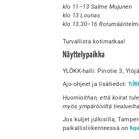
klo 11–13 Salme Mujunen
klo 13 Lounas
klo 13.30–16 Rotumääritelmä
Turvallista kotimatkaa!
Näyttelypaikka
YLÖKK-halli: Pinotie 3, Ylöjä
Ajo-ohjeet ja lisätiedot:
YLÖKK
Huomioithan, että koirat tul
myös ympäröiviltä tiealueilt
Jos kuljet julkisilla, Tamp
paikallisliikenteessä on
Repa