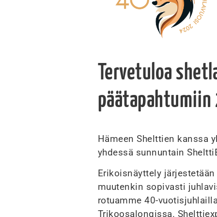
Tervetuloa shet
päätapahtumiin 
Hämeen Shelttien kanssa yht
yhdessä sunnuntain Sheltt
Erikoisnäyttely järjestetään 
muutenkin sopivasti juhlav
rotuamme 40-vuotisjuhlaill
Trikoosalongissa. Shelttiex