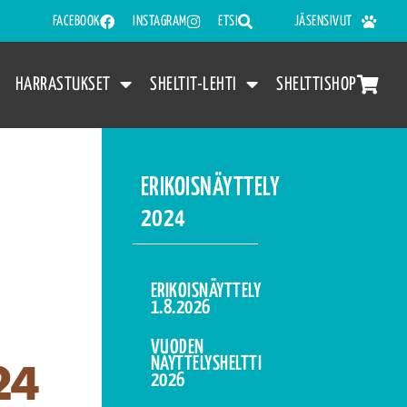
FACEBOOK
INSTAGRAM
ETSI
JÄSENSIVUT
HARRASTUKSET
SHELTIT-LEHTI
SHELTTISHOP
ERIKOISNÄYTTELY
2024
ERIKOISNÄYTTELY
1.8.2026
VUODEN
NÄYTTELYSHELTTI
2026