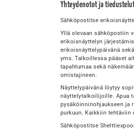
Yhteydenotot ja tiedustelu
Sähköpostitse erikoisnäyttel
Yllä olevaan sähköpostiin v
erikoisnäyttelyn järjestämis
erikoisnäyttelypäivänä sekä
yms. Talkoillessa pääset a
tapahtumaa sekä näkemään 
omistajineen.
Näyttelypäivänä löytyy sopi
näyttelytalkoilijoille. Apua
pysäköinninohjaukseen ja r
purkuun. Kaikkiin tehtäviin 
Sähköpostitse Shelttiexpoon