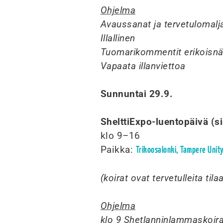
Ohjelma
Avaussanat ja tervetulomalj
Illallinen
Tuomarikommentit erikoisnä
Vapaata illanviettoa
Sunnuntai 29.9.
ShelttiExpo-luentopäivä (si
klo 9–16
Paikka:
Trikoosalonki, Tampere Unit
(koirat ovat tervetulleita ti
Ohjelma
klo 9 Shetlanninlammaskoira