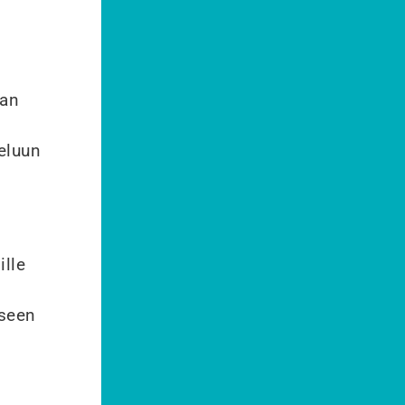
aan
teluun
ille
iseen