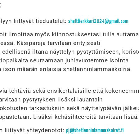
t
yyn liittyvät tiedustelut:
shelttierkkari2024@gmail.com
oit ilmoittaa myös kiinnostuksestasi tulla auttam
essä. Käsipareja tarvitaan erityisesti
 edellisenä iltana näyttelyn pystyttämiseen, koris
itiopaikalta seuraamaan juhlavuotemme isointa
ison määrän erilaisia shetlanninlammaskoiria
via tehtäviä sekä ensikertalaisille että kokeneemm
 tarvitaan pystytyksen lisäksi lauantain
okotusten tarkastuksiin sekä näyttelypäivän jälke
opastetaan. Lisäksi kehäsihteereitä tarvitaan lisää.
 liittyvät yhteydenotot:
pj@shetlanninlammaskoirat.fi