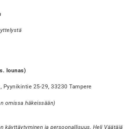
a
yttelystä
s. lounas)
, Pyynikintie 25-29, 33230 Tampere
y
laan omissa häkeissään)
n käyttäytyminen ja persoonallisuus, Heli Väätäjä