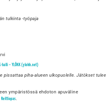
n tulkinta -työpaja
rvi
-halli – YLÖKK (ylokk.net)
ee pissattaa piha-alueen ulkopuolelle. Jätökset tulee
a
ereen ympäristössä ehdoton apuväline
.
 Reittiopas