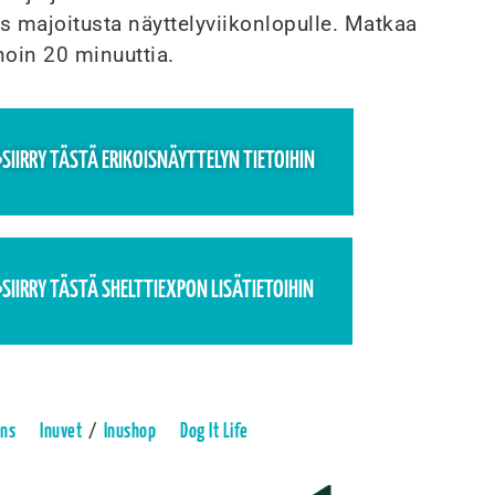
s majoitusta näyttelyviikonlopulle. Matkaa
noin 20 minuuttia.
SIIRRY TÄSTÄ ERIKOISNÄYTTELYN TIETOIHIN
SIIRRY TÄSTÄ SHELTTIEXPON LISÄTIETOIHIN
/
ans
Inuvet
Inushop
Dog It Life