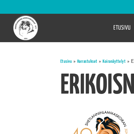
ETUSIVU
»
»
»
E
Etusivu
Harrastukset
Koiranäyttelyt
ERIKOIS