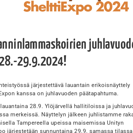
lanninlammaskoirien juhlavuod
28.-29.9.2024!
eistyössä järjestettävä lauantain erikoisnäyttely
iExpon kanssa on juhlavuoden päätapahtuma.
lauantaina 28.9. Ylöjärvellä hallitiloissa ja juhlav
issa merkeissä. Näyttelyn jälkeen juhlistamme rak
aisella Tampereella upeissa maisemissa Unityn
po järjestetään sunnuntaina 29.9. samassa tilassa