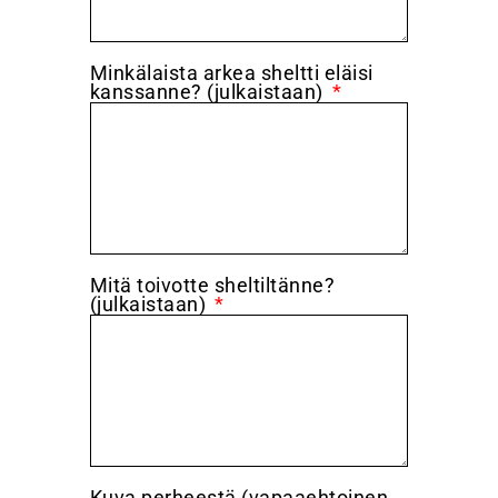
Minkälaista arkea sheltti eläisi
kanssanne? (julkaistaan)
Mitä toivotte sheltiltänne?
(julkaistaan)
Kuva perheestä (vapaaehtoinen,