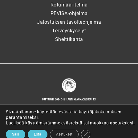
Rotumääritelmä
PEVISA-ohjelma
Jalostuksen tavoiteohjelma
Terveyskyselyt
Shelttikanta
COPYRIGHT 2024 SHETLANNINLAMMASKOIRAT RY
Sivustollamme käytetään evästeitä käyttäjäkokemuksen
parantamiseksi.
Lue lisää käyttämistämme evästeistä tai muokkaa asetuksiasi.
WORDPRESS-VERKKOSIVUJEN TOTEUTTAJANA ARTIO OY
SULJE EVÄSTEBANNERI
Salli
Estä
Asetukset