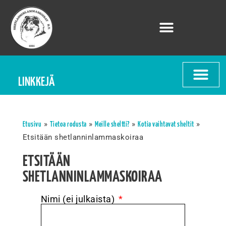
LINKKEJÄ
»
»
»
»
Etusivu
Tietoa rodusta
Meille sheltti?
Kotia vaihtavat sheltit
Etsitään shetlanninlammaskoiraa
ETSITÄÄN
SHETLANNINLAMMASKOIRAA
Nimi (ei julkaista)