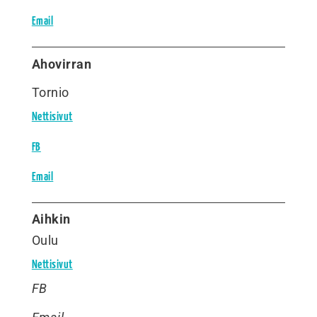
Email
Ahovirran
Tornio
Nettisivut
FB
Email
Aihkin
Oulu
Nettisivut
FB