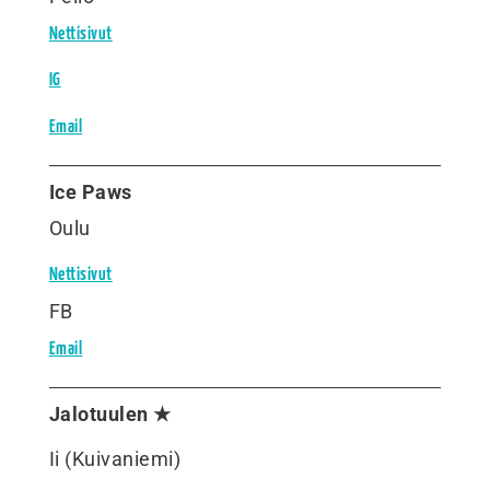
Nettisivut
IG
Email
Ice Paws
Oulu
Nettisivut
FB
Email
Jalotuulen ★
Ii (Kuivaniemi)