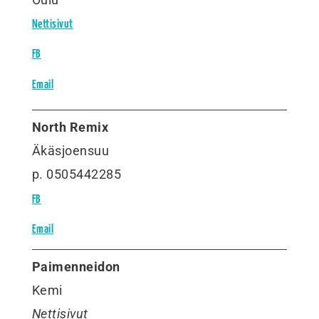
Nettisivut
FB
Email
North Remix
Äkäsjoensuu
p. 0505442285
FB
Email
Paimenneidon
Kemi
Nettisivut