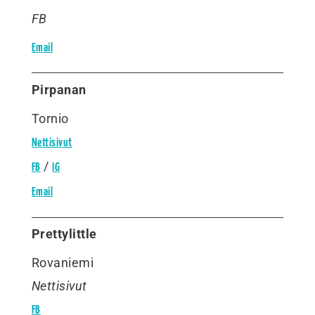
FB
Email
Pirpanan
Tornio
Nettisivut
/
FB
IG
Email
Prettylittle
Rovaniemi
Nettisivut
FB