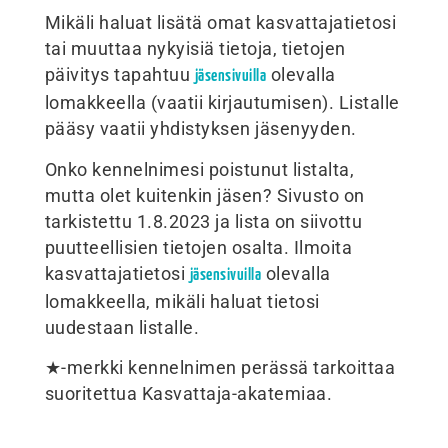
Mikäli haluat lisätä omat kasvattajatietosi
tai muuttaa nykyisiä tietoja, tietojen
päivitys tapahtuu
olevalla
jäsensivuilla
lomakkeella (vaatii kirjautumisen). Listalle
pääsy vaatii yhdistyksen jäsenyyden.
Onko kennelnimesi poistunut listalta,
mutta olet kuitenkin jäsen? Sivusto on
tarkistettu 1.8.2023 ja lista on siivottu
puutteellisien tietojen osalta. Ilmoita
kasvattajatietosi
olevalla
jäsensivuilla
lomakkeella, mikäli haluat tietosi
uudestaan listalle.
★-merkki kennelnimen perässä tarkoittaa
suoritettua Kasvattaja-akatemiaa.