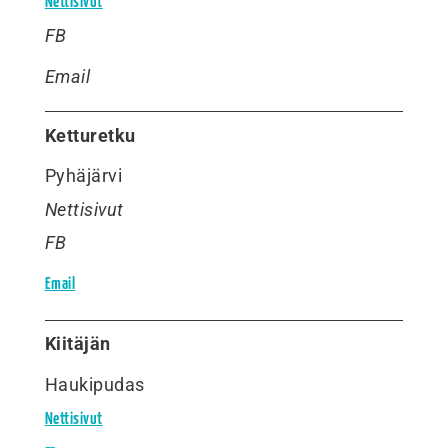
Nettisivut
FB
Email
Ketturetku
Pyhäjärvi
Nettisivut
FB
Email
Kiitäjän
Haukipudas
Nettisivut