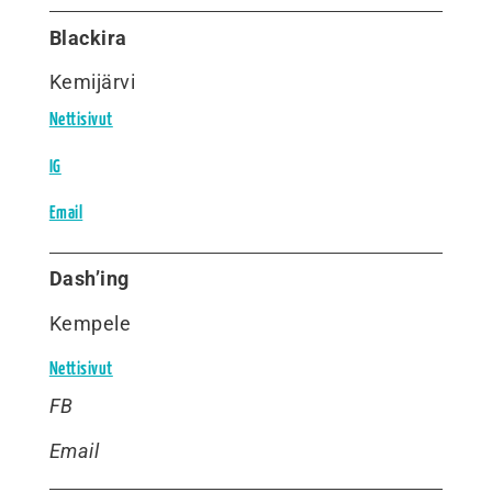
Blackira
Kemijärvi
Nettisivut
IG
Email
Dash’ing
Kempele
Nettisivut
FB
Email