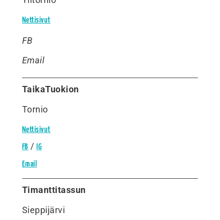
Nettisivut
FB
Email
TaikaTuokion
Tornio
Nettisivut
/
FB
IG
Email
Timanttitassun
Sieppijärvi