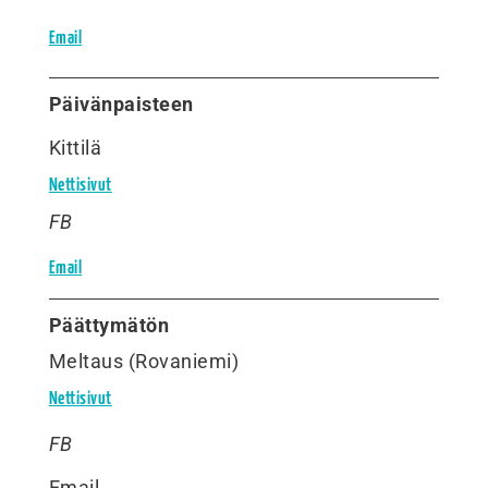
Email
Päivänpaisteen
Kittilä
Nettisivut
FB
Email
Päättymätön
Meltaus (Rovaniemi)
Nettisivut
FB