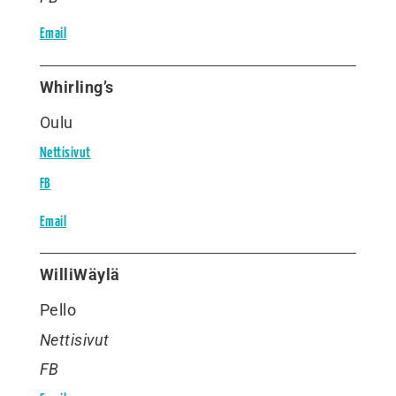
Email
Whirling’s
Oulu
Nettisivut
FB
Email
WilliWäylä
Pello
Nettisivut
FB