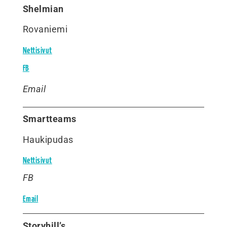
Shelmian
Rovaniemi
Nettisivut
FB
Email
Smartteams
Haukipudas
Nettisivut
FB
Email
Storyhill’s