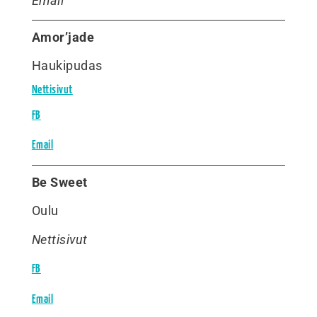
Email
Amor’jade
Haukipudas
Nettisivut
FB
Email
Be Sweet
Oulu
Nettisivut
FB
Email