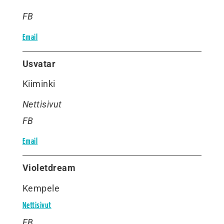
FB
Email
Usvatar
Kiiminki
Nettisivut
FB
Email
Violetdream
Kempele
Nettisivut
FB