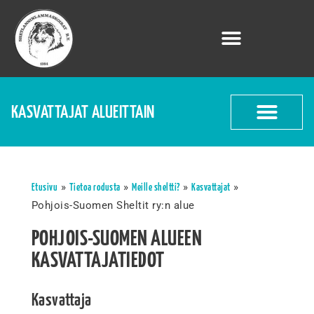
KASVATTAJAT ALUEITTAIN
»
»
»
»
Etusivu
Tietoa rodusta
Meille sheltti?
Kasvattajat
Pohjois-Suomen Sheltit ry:n alue
POHJOIS-SUOMEN ALUEEN
KASVATTAJATIEDOT
Kasvattaja